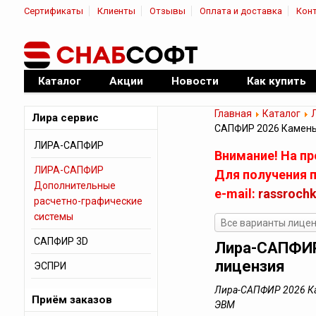
Сертификаты
Клиенты
Отзывы
Оплата и доставка
Кон
|
Официальный дилер ПО
Каталог
Акции
Новости
Как купить
Главная
Каталог
Лира сервис
САПФИР 2026 Камены
ЛИРА-САПФИР
Внимание! На п
ЛИРА-САПФИР
Для получения п
Дополнительные
e-mail:
rassroch
расчетно-графические
системы
Все варианты лице
САПФИР 3D
Лира-САПФИР
лицензия
ЭСПРИ
Лира-САПФИР 2026 Ка
Приём заказов
ЭВМ