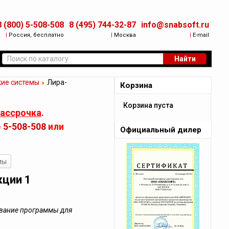
8 (800) 5-508-508
8 (495) 744-32-87
info@snabsoft.ru
|
Россия, бесплатно
|
Москва
|
E-mail
Найти
ие системы
Лира-
Корзина
Корзина пуста
рассрочка
.
) 5-508-508
или
Официальный дилер
мы
ции 1
ование программы для