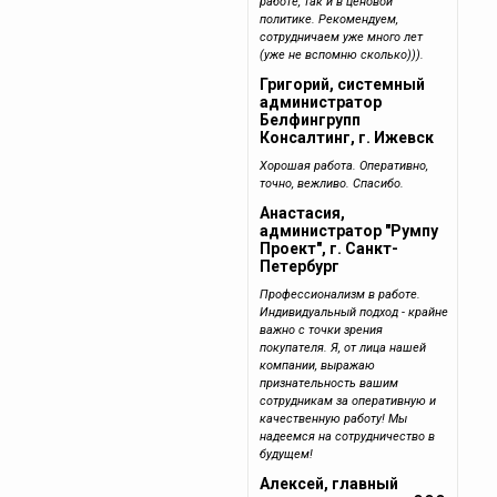
работе, так и в ценовой
политике. Рекомендуем,
сотрудничаем уже много лет
(уже не вспомню сколько))).
Григорий, системный
администратор
Белфингрупп
Консалтинг, г. Ижевск
Хорошая работа. Оперативно,
точно, вежливо. Спасибо.
Анастасия,
администратор "Румпу
Проект", г. Санкт-
Петербург
Профессионализм в работе.
Индивидуальный подход - крайне
важно с точки зрения
покупателя. Я, от лица нашей
компании, выражаю
признательность вашим
сотрудникам за оперативную и
качественную работу! Мы
надеемся на сотрудничество в
будущем!
Алексей, главный