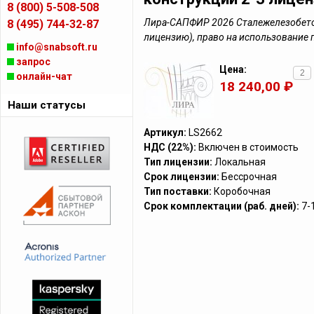
8 (800) 5-508-508
Лира-САПФИР 2026 Сталежелезобетон
8 (495) 744-32-87
лицензию), право на использование
info@snabsoft.ru
запрос
Цена:
онлайн-чат
18 240,00 ₽
Наши статусы
Артикул:
LS2662
НДС (22%):
Включен в стоимость
Тип лицензии:
Локальная
Срок лицензии:
Бессрочная
Тип поставки:
Коробочная
Срок комплектации (раб. дней):
7-