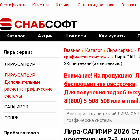
Сертификаты
Клиенты
Отзывы
Оплата и доставка
Контакты
|
Официальный дилер ПО
Каталог
Акции
Новости
Как купить
Главная
Каталог
Лира сервис
Л
Лира сервис
графические системы
Лира-САПФИ
2-3 лицензий (за лицензию)
ЛИРА-САПФИР
Внимание! На продукцию "Л
ЛИРА-САПФИР
Дополнительные
беспроцентная рассрочка
.
расчетно-графические
Для получения подробных у
системы
8 (800) 5-508-508
или e-mail
САПФИР 3D
Все варианты лицензий ЛИРА-САП
ЭСПРИ
графические системы
Лира-САПФИР 2026 С
Приём заказов
конструкции 2-3 лицен