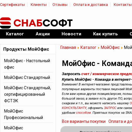
Сертификаты
Клиенты
Отзывы
Оплата и доставка
Контакты
|
Официальный дилер ПО
Каталог
Акции
Новости
Как купить
Главная
Каталог
МойОфис
Мой
Продукты МойОфис
МойОфис - Настольный
МойОфис - Команд
офис
Запросить
счет / коммерческое предл
МойОфис Стандартный
Купить МойОфис - Команда в интернет
Внимание! В интернет-магазине представлен
МойОфис Стандартный,
популярные варианты поставки лицензий Мой
сертифицированный
Если вам нужна другая позиция/версия, полный
большой заказ, в заявке есть другое ПО, вопр
ФСТЭК
скидкам и т.п., вы можете написать нашему
О
КОНСУЛЬТАНТУ
, оформить
ЗАПРОС
или связ
МойОфис
удобным
способом
. Приятных покупок на SNA
Профессиональный
Все варианты покупки
Оплата и д
МойОфис