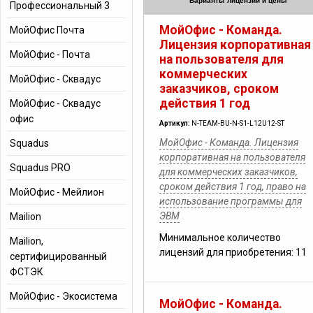
Варианты лицензий и цены
Профессиональный 3
МойОфис - Команда.
МойОфис Почта
Лицензия корпоративная
МойОфис - Почта
на пользователя для
коммерческих
МойОфис - Сквадус
заказчиков, сроком
действия 1 год
МойОфис - Сквадус
офис
Артикул:
N-TEAM-BU-N-S1-L12U12-ST
МойОфис - Команда. Лицензия
Squadus
корпоративная на пользователя
Squadus PRO
для коммерческих заказчиков,
сроком действия 1 год, право на
МойОфис - Мейлион
использование программы для
ЭВМ
Mailion
Минимальное количество
Mailion,
лицензий для приобретения: 11
cертифицированный
ФСТЭК
МойОфис - Экосистема
МойОфис - Команда.