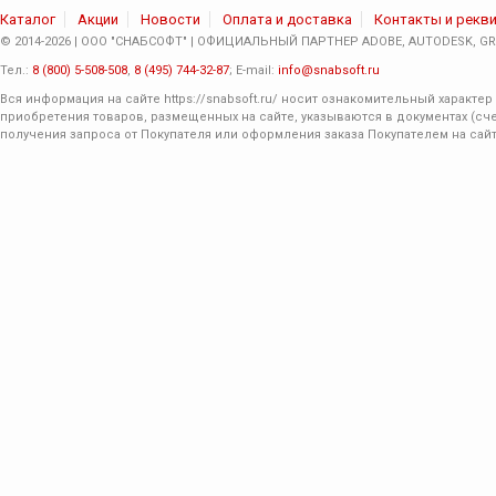
Каталог
Акции
Новости
Оплата и доставка
Контакты и рекв
© 2014-2026 | ООО "СНАБСОФТ" | ОФИЦИАЛЬНЫЙ ПАРТНЕР ADOBE, AUTODESK, GRA
Тел.:
8 (800) 5-508-508
,
8 (495) 744-32-87
; E-mail:
info@snabsoft.ru
Вся информация на сайте
https://snabsoft.ru/
носит ознакомительный характер 
приобретения товаров, размещенных на сайте, указываются в документах (сче
получения запроса от Покупателя или оформления заказа Покупателем на сайт