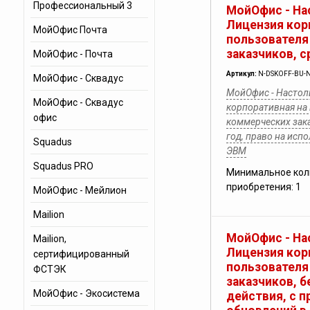
Профессиональный 3
МойОфис - На
Лицензия кор
МойОфис Почта
пользователя
заказчиков, с
МойОфис - Почта
Артикул:
N-DSKOFF-BU-N
МойОфис - Сквадус
МойОфис - Настол
МойОфис - Сквадус
корпоративная на
офис
коммерческих зака
год, право на ис
Squadus
ЭВМ
Squadus PRO
Минимальное кол
приобретения: 1
МойОфис - Мейлион
Mailion
МойОфис - На
Mailion,
Лицензия кор
cертифицированный
пользователя
ФСТЭК
заказчиков, б
МойОфис - Экосистема
действия, с п