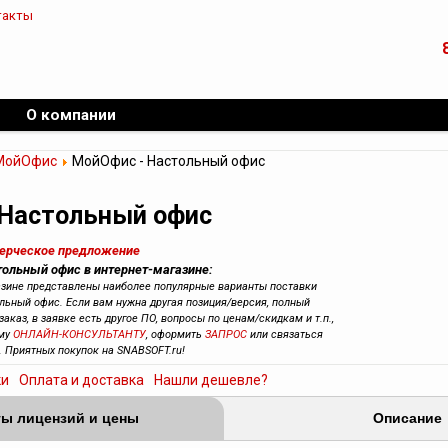
такты
О компании
МойОфис
МойОфис - Настольный офис
 Настольный офис
мерческое предложение
тольный офис в интернет-магазине:
азине представлены наиболее популярные варианты поставки
льный офис. Если вам нужна другая позиция/версия, полный
заказ, в заявке есть другое ПО, вопросы по ценам/скидкам и т.п.,
ему
ОНЛАЙН-КОНСУЛЬТАНТУ
, оформить
ЗАПРОС
или связаться
. Приятных покупок на SNABSOFT.ru!
ки
Оплата и доставка
Нашли дешевле?
ы лицензий и цены
Описание