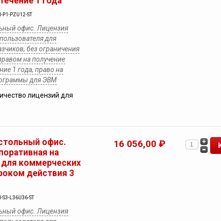
течение 1 года
-P1-PZU12-ST
ьный офис. Лицензия
 пользователя для
зчиков, без ограничения
 правом на получение
ние 1 года, право на
рограммы для ЭВМ
ичество лицензий для
стольный офис.
16 056,00 ₽
поративная на
 для коммерческих
сроком действия 3
-S3-L36U36-ST
ьный офис. Лицензия