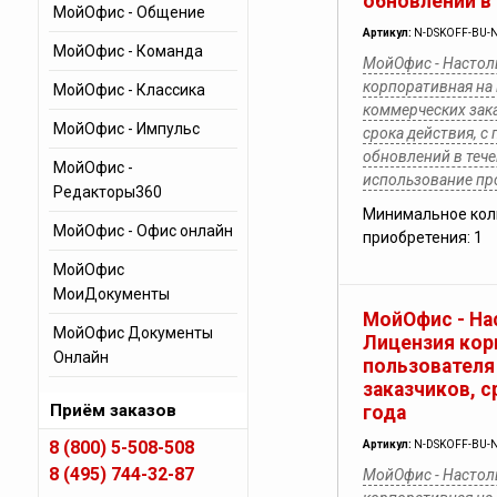
обновлений в 
МойОфис - Общение
Артикул:
N-DSKOFF-BU-N
МойОфис - Команда
МойОфис - Настол
корпоративная на
МойОфис - Классика
коммерческих зака
МойОфис - Импульс
срока действия, с
обновлений в тече
МойОфис -
использование п
Редакторы360
Минимальное кол
МойОфис - Офис онлайн
приобретения: 1
МойОфис
МоиДокументы
МойОфис - На
МойОфис Документы
Лицензия кор
Онлайн
пользователя
заказчиков, 
Приём заказов
года
8 (800) 5-508-508
Артикул:
N-DSKOFF-BU-N
8 (495) 744-32-87
МойОфис - Настол