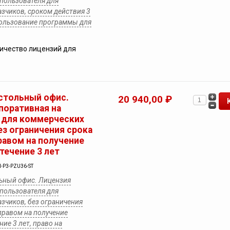
 пользователя для
зчиков, сроком действия 3
пользование программы для
ичество лицензий для
стольный офис.
20 940,00 ₽
поративная на
 для коммерческих
ез ограничения срока
равом на получение
течение 3 лет
-P3-PZU36-ST
ьный офис. Лицензия
 пользователя для
зчиков, без ограничения
 правом на получение
ие 3 лет, право на