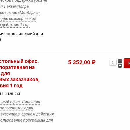
ческой поддержки уровня
я 1 экземпляра
спечения «МойОфис -
 для коммерческих
 действия 1 год
ичество лицензий для
0
стольный офис.
5 352,00 ₽
поративная на
 для
ных заказчиков,
вия 1 год
-S1-L12U12-ST
ьный офис. Лицензия
 пользователя для
аказчиков, сроком действия
спользование программы для