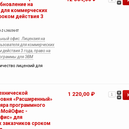
обновление на
 для коммерческих
сроком действия 3
-Z-L36U36-ST
ьный офис. Лицензия на
льзователя для коммерческих
м действия 3 года, право на
рограммы для ЭВМ
ичество лицензий для
ехнической
1 220,00 ₽
ровня «Расширенный»
ляра программного
«МойОфис -
фис» для
 заказчиков сроком