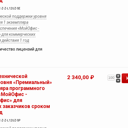
д
-Z-Z-L12UZ-SE
ческой поддержки уровня
я 1 экземпляра
спечения «МойОфис -
 для коммерческих
 действия 1 год
ичество лицензий для
ехнической
2 340,00 ₽
ровня «Премиальный»
ляра программного
«МойОфис -
фис» для
 заказчиков сроком
д
-Z-Z-L12UZ-SP