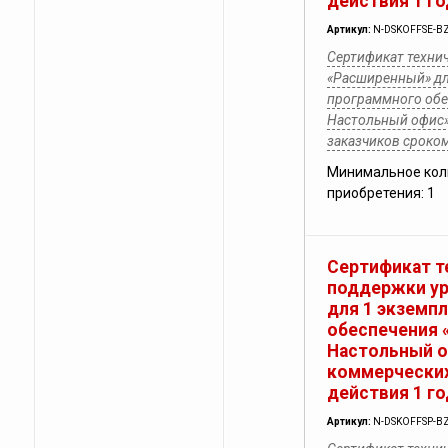
действия 1 го
Артикул:
N-DSKOFFSE-BZ
Сертификат техни
«Расширенный» дл
программного обе
Настольный офис»
заказчиков сроком
Минимальное кол
приобретения: 1
Сертификат т
поддержки у
для 1 экземп
обеспечения 
Настольный о
коммерческих
действия 1 го
Артикул:
N-DSKOFFSP-BZ