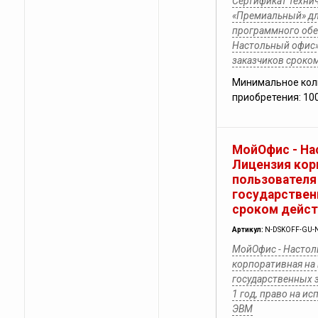
Сертификат техни
«Премиальный» дл
программного обе
Настольный офис»
заказчиков сроком
Минимальное кол
приобретения: 10
МойОфис - На
Лицензия кор
пользователя
государствен
сроком дейст
Артикул:
N-DSKOFF-GU-N
МойОфис - Настол
корпоративная на
государственных з
1 год, право на и
ЭВМ