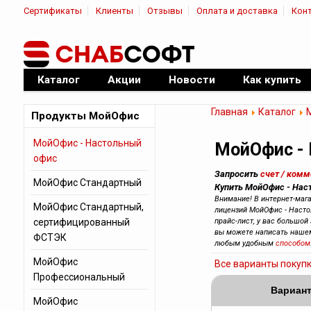
Сертификаты
Клиенты
Отзывы
Оплата и доставка
Кон
|
Официальный дилер ПО
Каталог
Акции
Новости
Как купить
Главная
Каталог
Продукты МойОфис
МойОфис - Настольный
МойОфис -
офис
Запросить
счет / ком
МойОфис Стандартный
Купить МойОфис - Нас
Внимание! В интернет-маг
МойОфис Стандартный,
лицензий МойОфис - Насто
сертифицированный
прайс-лист, у вас большой 
вы можете написать наш
ФСТЭК
любым удобным
способом
МойОфис
Все варианты покуп
Профессиональный
Вариант
МойОфис