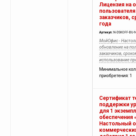
Лицензия на 
пользователя
заказчиков, 
года
Артикул:
N-DSKOFF-BU-N
МойОфис - Настол
обновление на по
заказчиков, сроко
использование п
Минимальное кол
приобретения: 1
Сертификат т
поддержки у
для 1 экземп
обеспечения 
Настольный о
коммерческих