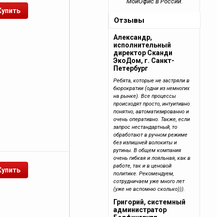
МойОфис в России.
Отзывы
Александр,
исполнительный
директор Сканди
ЭкоДом, г. Санкт-
Петербург
Ребята, которые не застряли в
бюрократии (одни из немногих
на рынке). Все процессы
происходят просто, интуитивно
понятно, автоматизированно и
очень оперативно. Также, если
запрос нестандартный, то
обработают в ручном режиме
без излишней волокиты и
рутины. В общем компания
очень гибкая и лояльная, как в
работе, так и в ценовой
политике. Рекомендуем,
сотрудничаем уже много лет
(уже не вспомню сколько))).
Григорий, системный
администратор