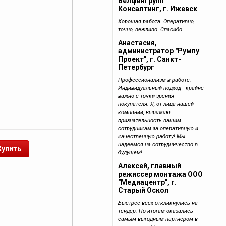
Белфингрупп
Консалтинг, г. Ижевск
Хорошая работа. Оперативно,
точно, вежливо. Спасибо.
Анастасия,
администратор "Румпу
Проект", г. Санкт-
Петербург
Профессионализм в работе.
Индивидуальный подход - крайне
важно с точки зрения
покупателя. Я, от лица нашей
компании, выражаю
признательность вашим
сотрудникам за оперативную и
качественную работу! Мы
надеемся на сотрудничество в
будущем!
Алексей, главный
режиссер монтажа ООО
"Медиацентр", г.
Старый Оскол
Быстрее всех откликнулись на
тендер. По итогам оказались
самым выгодным партнером в