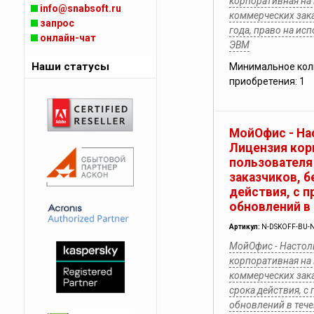
корпоративная на
info@snabsoft.ru
коммерческих зака
запрос
года, право на ис
онлайн-чат
ЭВМ
Наши статусы
Минимальное кол
приобретения: 1
МойОфис - На
Лицензия кор
пользователя
заказчиков, б
действия, с п
обновлений в 
Артикул:
N-DSKOFF-BU-N
МойОфис - Настол
корпоративная на
коммерческих зака
срока действия, с
обновлений в течен