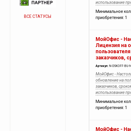
использование п
Минимальное кол
ВСЕ СТАТУСЫ
приобретения: 1
МойОфис - На
Лицензия на 
пользователя
заказчиков, с
Артикул:
N-DSKOFF-BU-N
МойОфис - Настол
обновление на по
заказчиков, сроком
использование п
Минимальное кол
приобретения: 1
МойОфис - На