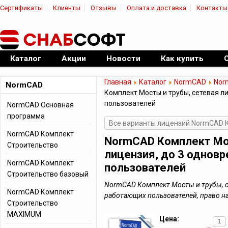
Сертификаты
Клиенты
Отзывы
Оплата и доставка
Контакты
|
Официальный дилер ПО
Каталог
Акции
Новости
Как купить
Главная
Каталог
NormCAD
Nor
NormCAD
Комплект Мосты и трубы, сетевая 
пользователей
NormCAD Основная
программа
Все варианты лицензий NormCAD 
NormCAD Комплект
NormCAD Комплект Мос
Строительство
лицензия, до 3 однов
NormCAD Комплект
пользователей
Строительство базовый
NormCAD Комплект Мосты и трубы, с
NormCAD Комплект
работающих пользователей, право н
Строительство
MAXIMUM
Цена: