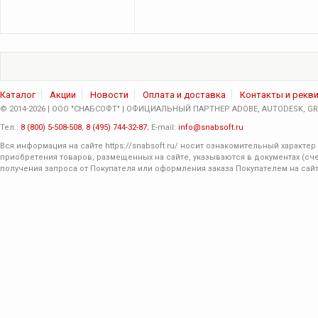
Каталог
Акции
Новости
Оплата и доставка
Контакты и рекв
© 2014-2026 | ООО "СНАБСОФТ" | ОФИЦИАЛЬНЫЙ ПАРТНЕР ADOBE, AUTODESK, GRA
Тел.:
8 (800) 5-508-508
,
8 (495) 744-32-87
; E-mail:
info@snabsoft.ru
Вся информация на сайте
https://snabsoft.ru/
носит ознакомительный характер 
приобретения товаров, размещенных на сайте, указываются в документах (сче
получения запроса от Покупателя или оформления заказа Покупателем на сайт