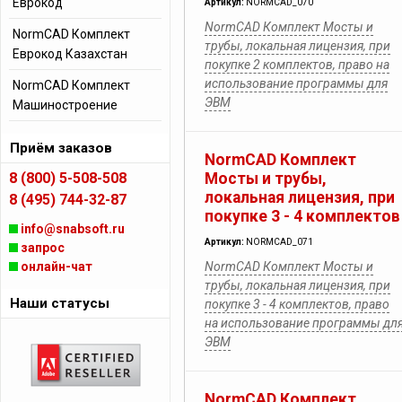
Еврокод
Артикул:
NORMCAD_070
NormCAD Комплект Мосты и
NormCAD Комплект
трубы, локальная лицензия, при
Еврокод Казахстан
покупке 2 комплектов, право на
использование программы для
NormCAD Комплект
ЭВМ
Машиностроение
Приём заказов
NormCAD Комплект
8 (800) 5-508-508
Мосты и трубы,
локальная лицензия, при
8 (495) 744-32-87
покупке 3 - 4 комплектов
info@snabsoft.ru
Артикул:
NORMCAD_071
запрос
онлайн-чат
NormCAD Комплект Мосты и
трубы, локальная лицензия, при
Наши статусы
покупке 3 - 4 комплектов, право
на использование программы дл
ЭВМ
NormCAD Комплект