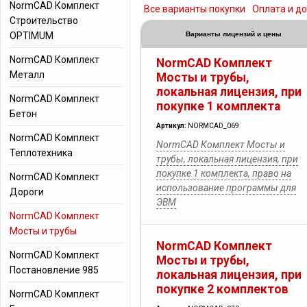
NormCAD Комплект
Все варианты покупки
Оплата и д
Строительство
OPTIMUM
Варианты лицензий и цены
NormCAD Комплект
NormCAD Комплект
Металл
Мосты и трубы,
локальная лицензия, при
NormCAD Комплект
покупке 1 комплекта
Бетон
Артикул:
NORMCAD_069
NormCAD Комплект
NormCAD Комплект Мосты и
Теплотехника
трубы, локальная лицензия, при
покупке 1 комплекта, право на
NormCAD Комплект
использование программы для
Дороги
ЭВМ
NormCAD Комплект
Мосты и трубы
NormCAD Комплект
NormCAD Комплект
Мосты и трубы,
Постановление 985
локальная лицензия, при
покупке 2 комплектов
NormCAD Комплект