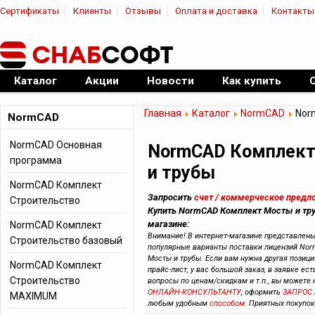
Сертификаты
Клиенты
Отзывы
Оплата и доставка
Контакты
|
Официальный дилер ПО
Каталог
Акции
Новости
Как купить
Главная
Каталог
NormCAD
Nor
NormCAD
NormCAD Основная
NormCAD Комплек
программа
и трубы
NormCAD Комплект
Запросить
счет / коммерческое предл
Строительство
Купить NormCAD Комплект Мосты и тру
магазине:
NormCAD Комплект
Внимание! В интернет-магазине представлен
Строительство базовый
популярные варианты поставки лицензий No
Мосты и трубы. Если вам нужна другая позици
NormCAD Комплект
прайс-лист, у вас большой заказ, в заявке ест
Строительство
вопросы по ценам/скидкам и т.п., вы можете
ОНЛАЙН-КОНСУЛЬТАНТУ
, оформить
ЗАПРОС
MAXIMUM
любым удобным
способом
. Приятных покупок