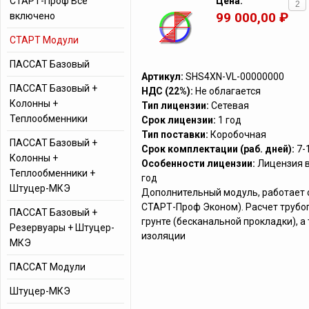
СТАРТ-Проф Все
Цена:
99 000,00 ₽
включено
СТАРТ Модули
ПАССАТ Базовый
Артикул:
SHS4XN-VL-00000000
ПАССАТ Базовый +
НДС (22%):
Не облагается
Колонны +
Тип лицензии:
Сетевая
Теплообменники
Срок лицензии:
1 год
Тип поставки:
Коробочная
ПАССАТ Базовый +
Срок комплектации (раб. дней):
7-
Колонны +
Особенности лицензии:
Лицензия в
Теплообменники +
год
Штуцер-МКЭ
Дополнительный модуль, работает 
СТАРТ-Проф Эконом). Расчет трубо
ПАССАТ Базовый +
грунте (бесканальной прокладки), а
Резервуары + Штуцер-
изоляции
МКЭ
ПАССАТ Модули
Штуцер-МКЭ