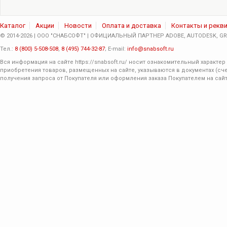
Каталог
Акции
Новости
Оплата и доставка
Контакты и рекв
© 2014-2026 | ООО "СНАБСОФТ" | ОФИЦИАЛЬНЫЙ ПАРТНЕР ADOBE, AUTODESK, GRA
Тел.:
8 (800) 5-508-508
,
8 (495) 744-32-87
; E-mail:
info@snabsoft.ru
Вся информация на сайте
https://snabsoft.ru/
носит ознакомительный характер 
приобретения товаров, размещенных на сайте, указываются в документах (сче
получения запроса от Покупателя или оформления заказа Покупателем на сайт