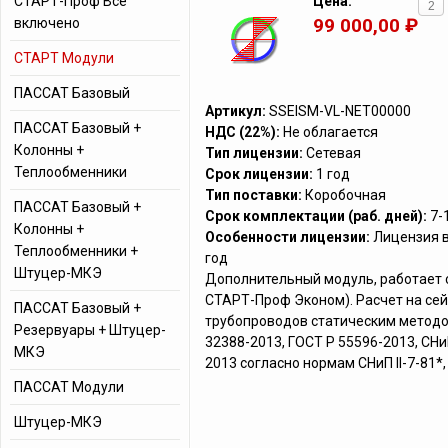
СТАРТ-Проф Все
Цена:
99 000,00 ₽
включено
СТАРТ Модули
ПАССАТ Базовый
Артикул:
SSEISM-VL-NET00000
ПАССАТ Базовый +
НДС (22%):
Не облагается
Колонны +
Тип лицензии:
Сетевая
Теплообменники
Срок лицензии:
1 год
Тип поставки:
Коробочная
ПАССАТ Базовый +
Срок комплектации (раб. дней):
7-
Колонны +
Особенности лицензии:
Лицензия в
Теплообменники +
год
Штуцер-МКЭ
Дополнительный модуль, работает 
СТАРТ-Проф Эконом). Расчет на се
ПАССАТ Базовый +
трубопроводов статическим методо
Резервуары + Штуцер-
32388-2013, ГОСТ Р 55596-2013, СНиП
МКЭ
2013 согласно нормам СНиП II-7-81*,
ПАССАТ Модули
Штуцер-МКЭ