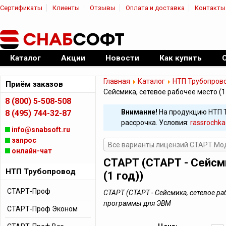
Сертификаты
Клиенты
Отзывы
Оплата и доставка
Контакты
|
Официальный дилер ПО
Каталог
Акции
Новости
Как купить
Главная
Каталог
НТП Трубопров
Приём заказов
Сейсмика, сетевое рабочее место (1
8 (800) 5-508-508
Внимание!
На продукцию НТП 
8 (495) 744-32-87
рассрочка. Условия:
rassrochka
info@snabsoft.ru
запрос
Все варианты лицензий СТАРТ Мо
онлайн-чат
СТАРТ (СТАРТ - Сейсм
НТП Трубопровод
(1 год))
СТАРТ-Проф
СТАРТ (СТАРТ - Сейсмика, сетевое ра
программы для ЭВМ
СТАРТ-Проф Эконом