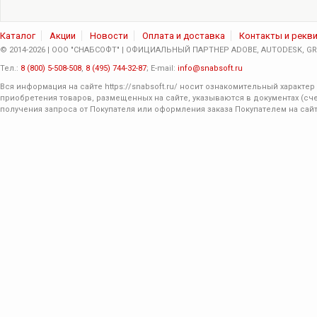
Каталог
Акции
Новости
Оплата и доставка
Контакты и рекв
© 2014-2026 | ООО "СНАБСОФТ" | ОФИЦИАЛЬНЫЙ ПАРТНЕР ADOBE, AUTODESK, GRA
Тел.:
8 (800) 5-508-508
,
8 (495) 744-32-87
; E-mail:
info@snabsoft.ru
Вся информация на сайте
https://snabsoft.ru/
носит ознакомительный характер 
приобретения товаров, размещенных на сайте, указываются в документах (сче
получения запроса от Покупателя или оформления заказа Покупателем на сайт