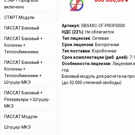
СТАРТ-Проф Все
включено
СТАРТ Модули
Артикул:
SBS4XC-CF-PROF0000
ПАССАТ Базовый
НДС (22%):
Не облагается
Тип лицензии:
Сетевая
ПАССАТ Базовый +
Срок лицензии:
Бессрочная
Колонны +
Тип поставки:
Коробочная
Теплообменники
Срок комплектации (раб. дней):
7-
ПАССАТ Базовый +
Особенности лицензии:
Лицензия в
Колонны +
год
Теплообменники +
Базовый модуль для расчёта на пр
Штуцер-МКЭ
(до 32 000 степеней свободы)
ПАССАТ Базовый +
Резервуары + Штуцер-
МКЭ
ПАССАТ Модули
Штуцер-МКЭ