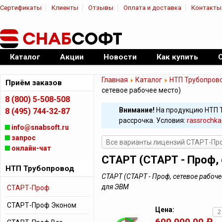
Сертификаты
Клиенты
Отзывы
Оплата и доставка
Контакты
|
Официальный дилер ПО
Каталог
Акции
Новости
Как купить
Главная
Каталог
НТП Трубопров
Приём заказов
сетевое рабочее место)
8 (800) 5-508-508
Внимание!
На продукцию НТП 
8 (495) 744-32-87
рассрочка. Условия:
rassrochka
info@snabsoft.ru
запрос
Все варианты лицензий СТАРТ-Пр
онлайн-чат
СТАРТ (СТАРТ - Проф,
НТП Трубопровод
СТАРТ (СТАРТ - Проф, сетевое рабоч
для ЭВМ
СТАРТ-Проф
СТАРТ-Проф Эконом
Цена:
600 000,00 ₽