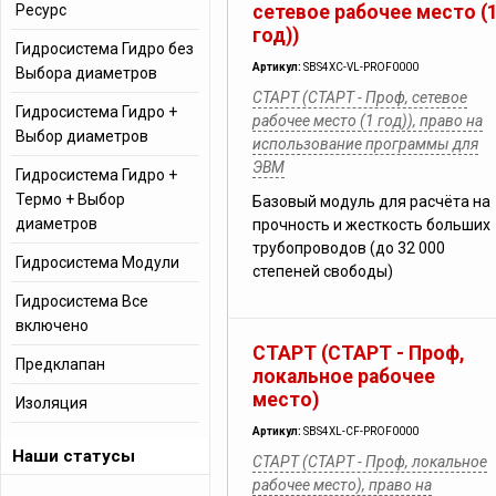
Ресурс
сетевое рабочее место (
год))
Гидросистема Гидро без
Артикул:
SBS4XC-VL-PROF0000
Выбора диаметров
СТАРТ (СТАРТ - Проф, сетевое
Гидросистема Гидро +
рабочее место (1 год)), право на
Выбор диаметров
использование программы для
ЭВМ
Гидросистема Гидро +
Термо + Выбор
Базовый модуль для расчёта на
диаметров
прочность и жесткость больших
трубопроводов (до 32 000
Гидросистема Модули
степеней свободы)
Гидросистема Все
включено
СТАРТ (СТАРТ - Проф,
Предклапан
локальное рабочее
место)
Изоляция
Артикул:
SBS4XL-CF-PROF0000
Наши статусы
СТАРТ (СТАРТ - Проф, локальное
рабочее место), право на