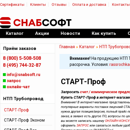
Сертификаты
Клиенты
Отзывы
Оплата и доставка
Контакты
|
Официальный дилер ПО
Каталог
Акции
Новости
Как купить
Главная
Каталог
НТП Трубопров
Приём заказов
8 (800) 5-508-508
Внимание!
На продукцию НТП 
рассрочка. Условия:
rassrochka
8 (495) 744-32-87
info@snabsoft.ru
СТАРТ-Проф
запрос
онлайн-чат
Запросить
счет / коммерческое предл
Купить СТАРТ-Проф в интернет-магази
НТП Трубопровод
Внимание! В интернет-магазине представлен
популярные варианты поставки лицензий СТА
СТАРТ-Проф
нужна другая позиция/версия, полный прайс-л
заказ, в заявке есть другое ПО, вопросы по це
СТАРТ-Проф Эконом
вы можете написать нашему
ОНЛАЙН-КОНСУ
оформить
ЗАПРОС
или связаться любым уд