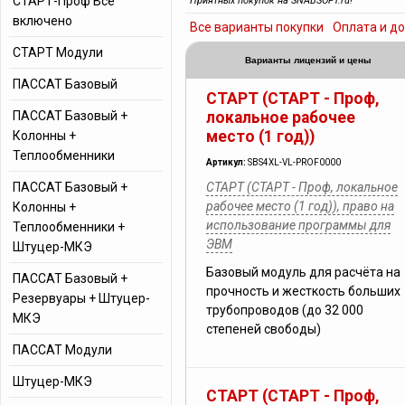
СТАРТ-Проф Все
Приятных покупок на SNABSOFT.ru!
включено
Все варианты покупки
Оплата и д
СТАРТ Модули
Варианты лицензий и цены
ПАССАТ Базовый
СТАРТ (СТАРТ - Проф,
ПАССАТ Базовый +
локальное рабочее
место (1 год))
Колонны +
Теплообменники
Артикул:
SBS4XL-VL-PROF0000
ПАССАТ Базовый +
СТАРТ (СТАРТ - Проф, локальное
рабочее место (1 год)), право на
Колонны +
использование программы для
Теплообменники +
ЭВМ
Штуцер-МКЭ
Базовый модуль для расчёта на
ПАССАТ Базовый +
прочность и жесткость больших
Резервуары + Штуцер-
трубопроводов (до 32 000
МКЭ
степеней свободы)
ПАССАТ Модули
Штуцер-МКЭ
СТАРТ (СТАРТ - Проф,