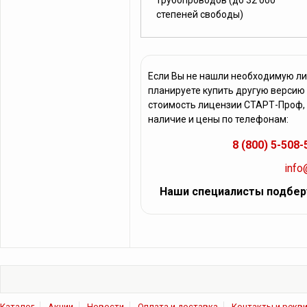
трубопроводов (до 32 000
степеней свободы)
Если Вы не нашли необходимую л
планируете купить другую версию
стоимость лицензии СТАРТ-Проф, 
наличие и цены по телефонам:
8 (800) 5-508-
info
Наши специалисты подбер
Каталог
Акции
Новости
Оплата и доставка
Контакты и рекв