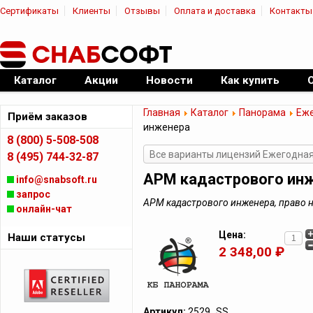
Сертификаты
Клиенты
Отзывы
Оплата и доставка
Контакты
|
Официальный дилер ПО
Каталог
Акции
Новости
Как купить
Главная
Каталог
Панорама
Еже
Приём заказов
инженера
8 (800) 5-508-508
Все варианты лицензий Ежегодна
8 (495) 744-32-87
АРМ кадастрового ин
info@snabsoft.ru
запрос
АРМ кадастрового инженера, право 
онлайн-чат
Цена:
Наши статусы
2 348,00 ₽
Артикул:
2529_SS