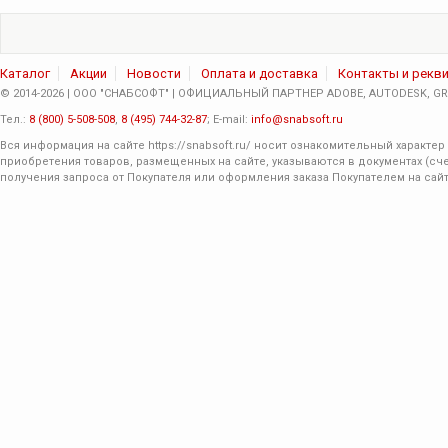
Каталог
Акции
Новости
Оплата и доставка
Контакты и рекв
© 2014-2026 | ООО "СНАБСОФТ" | ОФИЦИАЛЬНЫЙ ПАРТНЕР ADOBE, AUTODESK, GRA
Тел.:
8 (800) 5-508-508
,
8 (495) 744-32-87
; E-mail:
info@snabsoft.ru
Вся информация на сайте
https://snabsoft.ru/
носит ознакомительный характер 
приобретения товаров, размещенных на сайте, указываются в документах (сче
получения запроса от Покупателя или оформления заказа Покупателем на сайт