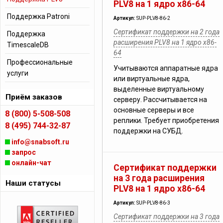
PLV8 на 1 ядро x86-64
Поддержка Patroni
Артикул:
SUP-PLV8-86-2
Сертификат поддержки на 2 года
Поддержка
расширения PLV8 на 1 ядро x86-
TimescaleDB
64
Профессиональные
Учитываются аппаратные ядра
услуги
или виртуальные ядра,
выделенные виртуальному
Приём заказов
серверу. Рассчитывается на
основные серверы и все
8 (800) 5-508-508
реплики. Требует приобретения
8 (495) 744-32-87
поддержки на СУБД.
info@snabsoft.ru
запрос
онлайн-чат
Сертификат поддержки
на 3 года расширения
Наши статусы
PLV8 на 1 ядро x86-64
Артикул:
SUP-PLV8-86-3
Сертификат поддержки на 3 года