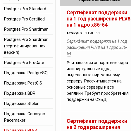
Варианты лицензий и цены
Postgres Pro Standard
Сертификат поддержки
на 1 год расширения PLV8
Postgres Pro Certified
на 1 ядро x86-64
Postgres Pro Shardman
Артикул:
SUP-PLV8-86-1
Postgres Pro Shardman
Сертификат поддержки на 1 год
(сертифицированная
расширения PLV8 на 1 ядро x86-
версия)
64
Postgres Pro ProGate
Учитываются аппаратные ядра
или виртуальные ядра,
Поддержка PostgreSQL
выделенные виртуальному
серверу. Рассчитывается на
Поддержка PostGIS
основные серверы и все
Поддержка BDR
реплики. Требует приобретения
поддержки на СУБД.
Поддержка Stolon
Поддержка Corosync
Pacemaker
Сертификат поддержки
на 2 года расширения
Поддержка PLV8