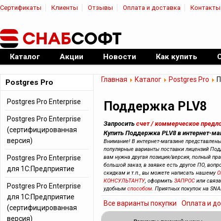
Сертификаты
Клиенты
Отзывы
Оплата и доставка
Контакты
|
Официальный дилер ПО
Каталог
Акции
Новости
Как купить
Главная
Каталог
Postgres Pro
П
Postgres Pro
Postgres Pro Enterprise
Поддержка PLV8
Postgres Pro Enterprise
Запросить
счет / коммерческое предл
(сертифицированная
Купить Поддержка PLV8 в интернет-ма
версия)
Внимание! В интернет-магазине представлен
популярные варианты поставки лицензий Под
Postgres Pro Enterprise
вам нужна другая позиция/версия, полный прай
большой заказ, в заявке есть другое ПО, вопр
для 1С:Предприятие
скидкам и т.п., вы можете написать нашему
О
КОНСУЛЬТАНТУ
, оформить
ЗАПРОС
или связ
Postgres Pro Enterprise
удобным
способом
. Приятных покупок на SNA
для 1С:Предприятие
Все варианты покупки
Оплата и д
(сертифицированная
версия)