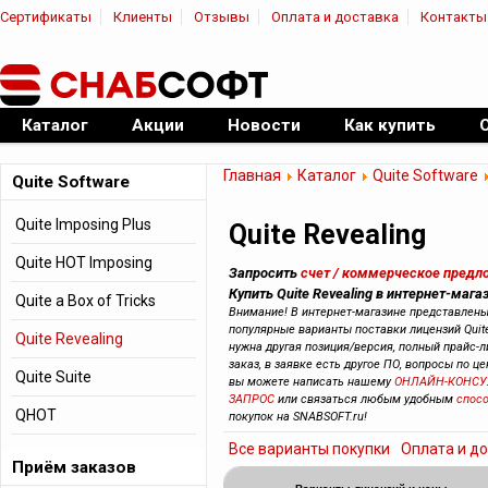
Сертификаты
Клиенты
Отзывы
Оплата и доставка
Контакты
|
Официальный дилер ПО
Каталог
Акции
Новости
Как купить
Главная
Каталог
Quite Software
Quite Software
Quite Imposing Plus
Quite Revealing
Quite HOT Imposing
Запросить
счет / коммерческое предл
Купить Quite Revealing в интернет-мага
Quite a Box of Tricks
Внимание! В интернет-магазине представлен
популярные варианты поставки лицензий Quite
Quite Revealing
нужна другая позиция/версия, полный прайс-л
заказ, в заявке есть другое ПО, вопросы по це
Quite Suite
вы можете написать нашему
ОНЛАЙН-КОНСУ
ЗАПРОС
или связаться любым удобным
спос
QHOT
покупок на SNABSOFT.ru!
Все варианты покупки
Оплата и д
Приём заказов