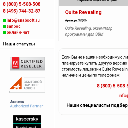
Варианты лицензий и цены
8 (800) 5-508-508
8 (495) 744-32-87
Quite Revealing
info@snabsoft.ru
Артикул:
SSQ06
запрос
Quite Revealing, экземпляр
онлайн-чат
программы для ЭВМ
Наши статусы
Если Вы не нашли необходимую лиц
планируете купить другую версию
стоимость лицензии Quite Reveali
наличие и цены по телефонам:
8 (800) 5-508-
info
Наши специалисты подбер