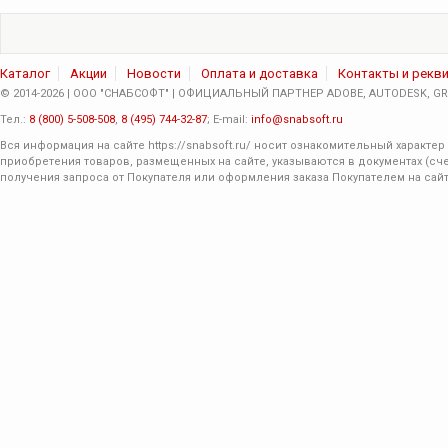
Каталог
Акции
Новости
Оплата и доставка
Контакты и рекв
© 2014-2026 | ООО "СНАБСОФТ" | ОФИЦИАЛЬНЫЙ ПАРТНЕР ADOBE, AUTODESK, GRA
Тел.:
8 (800) 5-508-508
,
8 (495) 744-32-87
; E-mail:
info@snabsoft.ru
Вся информация на сайте
https://snabsoft.ru/
носит ознакомительный характер 
приобретения товаров, размещенных на сайте, указываются в документах (сче
получения запроса от Покупателя или оформления заказа Покупателем на сайт