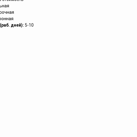
ьная
рочная
ронная
раб. дней):
5-10