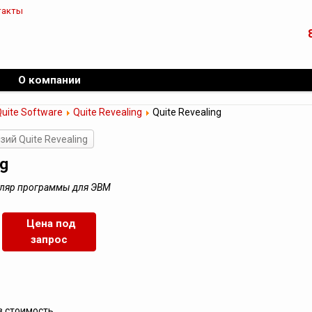
такты
О компании
uite Software
Quite Revealing
Quite Revealing
ий Quite Revealing
ng
емпляр программы для ЭВМ
Цена под
запрос
в стоимость