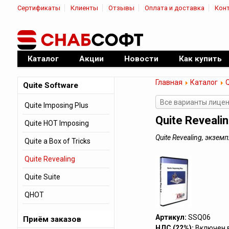
Сертификаты
Клиенты
Отзывы
Оплата и доставка
Кон
|
Официальный дилер ПО
Каталог
Акции
Новости
Как купить
Главная
Каталог
Q
Quite Software
Все варианты лиценз
Quite Imposing Plus
Quite Reveali
Quite HOT Imposing
Quite Revealing, экз
Quite a Box of Tricks
Quite Revealing
Quite Suite
QHOT
Артикул:
SSQ06
Приём заказов
НДС (22%):
Включен 