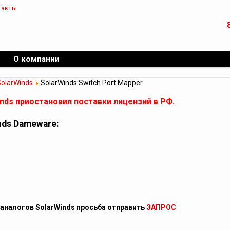
такты
О компании
SolarWinds
SolarWinds Switch Port Mapper
inds приостановил поставки лицензий в РФ.
nds Dameware:
 аналогов SolarWinds просьба отправить
ЗАПРОС