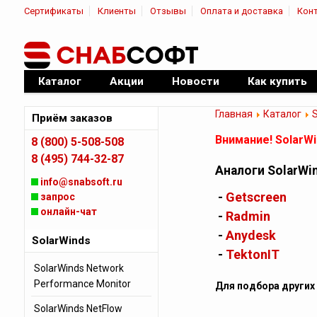
Сертификаты
Клиенты
Отзывы
Оплата и доставка
Кон
|
Официальный дилер ПО
Каталог
Акции
Новости
Как купить
Главная
Каталог
Приём заказов
Внимание! SolarW
8 (800) 5-508-508
8 (495) 744-32-87
Аналоги SolarWi
info@snabsoft.ru
-
Getscreen
запрос
онлайн-чат
-
Radmin
-
Anydesk
SolarWinds
-
TektonIT
SolarWinds Network
Performance Monitor
Для подбора других
SolarWinds NetFlow