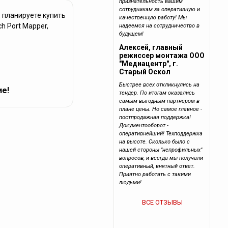
признательность вашим
сотрудникам за оперативную и
 планируете купить
качественную работу! Мы
h Port Mapper,
надеемся на сотрудничество в
будущем!
Алексей, главный
режиссер монтажа ООО
"Медиацентр", г.
Старый Оскол
Быстрее всех откликнулись на
ие!
тендер. По итогам оказались
самым выгодным партнером в
плане цены. Но самое главное -
постпродажная поддержка!
Документооборот -
оперативнейший! Техподдержка
на высоте. Сколько было с
нашей стороны "непрофильных"
вопросов, и всегда мы получали
оперативный, внятный ответ.
Приятно работать с такими
людьми!
ВСЕ ОТЗЫВЫ