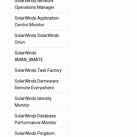
SolarWinds Network
Operations Manager
SolarWinds Application
Centric Monitor
SolarWinds SolarWinds
Orion
SolarWinds
8MAN_8MATE
SolarWinds Task Factory
SolarWinds Dameware
Remote Everywhere
SolarWinds Identity
Monitor
SolarWinds Database
Performance Monitor
SolarWinds Pingdom