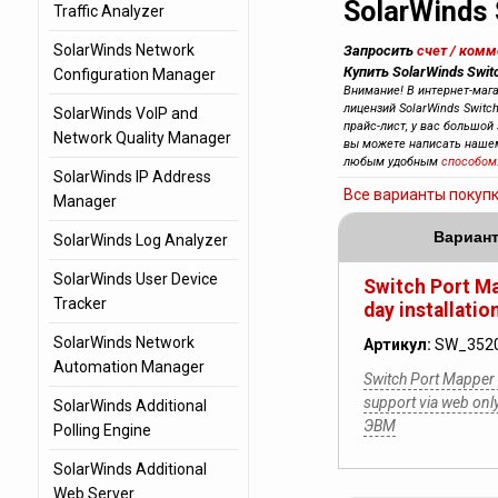
SolarWinds 
Traffic Analyzer
SolarWinds Network
Запросить
счет / ком
Купить SolarWinds Swit
Configuration Manager
Внимание! В интернет-маг
лицензий SolarWinds Switc
SolarWinds VoIP and
прайс-лист, у вас большой 
Network Quality Manager
вы можете написать наш
любым удобным
способом
SolarWinds IP Address
Все варианты покуп
Manager
Вариант
SolarWinds Log Analyzer
SolarWinds User Device
Switch Port Ma
Tracker
day installatio
SolarWinds Network
Артикул:
SW_352
Automation Manager
Switch Port Mapper -
support via web on
SolarWinds Additional
ЭВМ
Polling Engine
SolarWinds Additional
Web Server