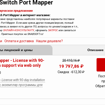
Switch Port Mapper
мерческое предложение
ch Port Mapper в интернет-магазине:
азине представлены наиболее популярные варианты поставки
h Port Mapper. Если вам нужна другая позиция/версия, полный
заказ, в заявке есть другое ПО, вопросы по ценам/скидкам и т.п.,
ему
ОНЛАЙН-КОНСУЛЬТАНТУ
, оформить
ЗАПРОС
или связаться
. Приятных покупок на SNABSOFT.ru!
ки
Оплата и доставка
Нашли дешевле?
ы лицензий и цены
Описание
pper - License with 90-
20 410,16 ₽
n support via web only
19 797,86 ₽
Скидка:
-612,30 ₽
0
Пос
 License with 90-day installation
п
ly, экземпляр программы для
Обрат