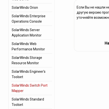
Если Вы не нашли н
SolarWinds Orion
другую версию прог
SolarWinds Enterprise
уточняйте возможно
Operations Console
SolarWinds Server
Application Monitor
На
SolarWinds Web
Performance Monitor
SolarWinds Storage
Resource Monitor
SolarWinds Engineer's
Toolset
SolarWinds Switch Port
Mapper
SolarWinds Standard
Toolset