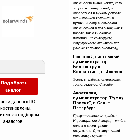
очень оперативно. Также, если
запрос нестандартный, то
обработают в ручном режиме
без излишней волокиты и
рутины. В общем компания
очень гибкая и лояльная, как в
работе, так и в ценовой
политике. Рекомендуем,
сотрудничаем уже много лет
(уже не вспомню сколько))).
Григорий, системный
администратор
Белфингрупп
Консалтинг, г. Ижевск
Хорошая работа. Оперативно,
Подобрать
точно, вежливо. Спасибо.
аналог
Анастасия,
администратор "Румпу
тавки данного ПО
Проект", г. Санкт-
Петербург
риостановлены.
итесь за подбором
Профессионализм в работе.
Индивидуальный подход - крайне
аналогов.
важно с точки зрения
покупателя. Я, от лица нашей
компании, выражаю