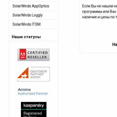
SolarWinds AppOptics
Если Вы не нашли н
программы или Вас 
SolarWinds Loggly
наличие и цены по 
SolarWinds ITSM
Наши статусы
На