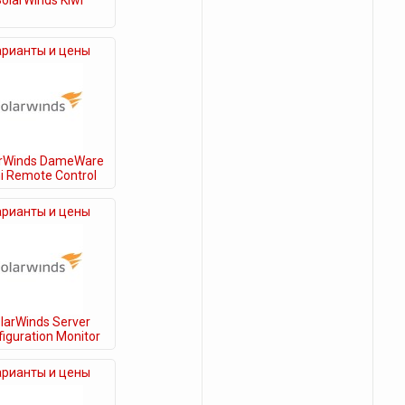
olarWinds Kiwi
арианты и цены
arWinds DameWare
i Remote Control
арианты и цены
larWinds Server
iguration Monitor
арианты и цены