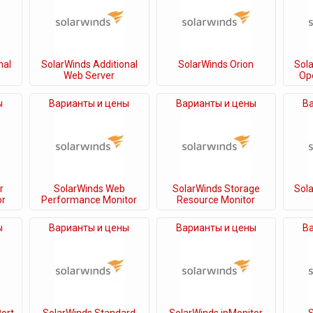
nal
SolarWinds Additional
SolarWinds Orion
Sola
Web Server
Op
ы
Варианты и цены
Варианты и цены
В
r
SolarWinds Web
SolarWinds Storage
Sola
or
Performance Monitor
Resource Monitor
ы
Варианты и цены
Варианты и цены
В