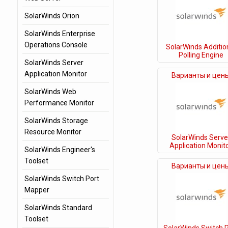
SolarWinds Orion
SolarWinds Enterprise
Operations Console
SolarWinds Additio
Polling Engine
SolarWinds Server
Application Monitor
Варианты и цен
SolarWinds Web
Performance Monitor
SolarWinds Storage
Resource Monitor
SolarWinds Serve
Application Monit
SolarWinds Engineer's
Toolset
Варианты и цен
SolarWinds Switch Port
Mapper
SolarWinds Standard
Toolset