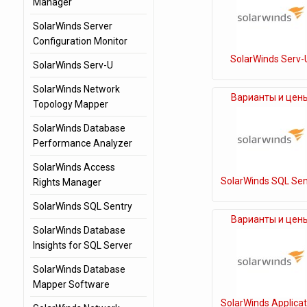
Manager
SolarWinds Server
Configuration Monitor
SolarWinds Serv-
SolarWinds Serv-U
SolarWinds Network
Варианты и цен
Topology Mapper
SolarWinds Database
Performance Analyzer
SolarWinds Access
SolarWinds SQL Sen
Rights Manager
SolarWinds SQL Sentry
Варианты и цен
SolarWinds Database
Insights for SQL Server
SolarWinds Database
Mapper Software
SolarWinds Applicat