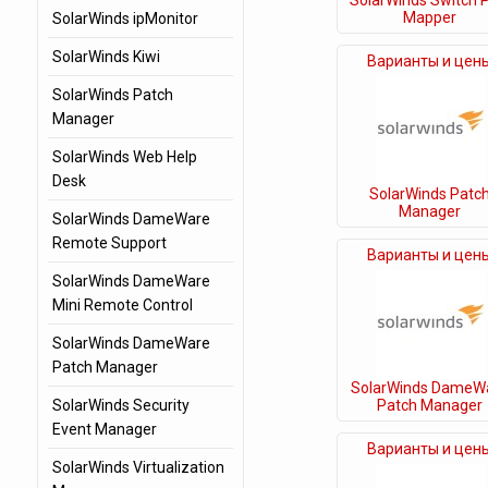
SolarWinds Switch 
Mapper
SolarWinds ipMonitor
SolarWinds Kiwi
Варианты и цен
SolarWinds Patch
Manager
SolarWinds Web Help
Desk
SolarWinds Patc
Manager
SolarWinds DameWare
Remote Support
Варианты и цен
SolarWinds DameWare
Mini Remote Control
SolarWinds DameWare
Patch Manager
SolarWinds DameW
SolarWinds Security
Patch Manager
Event Manager
Варианты и цен
SolarWinds Virtualization