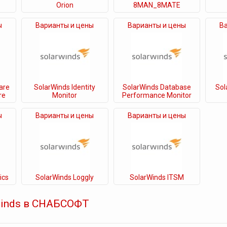
Orion
8MAN_8MATE
ы
Варианты и цены
Варианты и цены
В
are
SolarWinds Identity
SolarWinds Database
Sol
re
Monitor
Performance Monitor
ы
Варианты и цены
Варианты и цены
ics
SolarWinds Loggly
SolarWinds ITSM
Winds в СНАБСОФТ