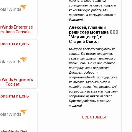
признательность вашим
сотрудникам за оперативную и
качественную работу! Мы
надеемся на сотрудничество в
будущем!
rWinds Enterprise
Алексей, главный
erations Console
режиссер монтажа ООО
"Медиацентр", г.
Старый Оскол
арианты и цены
Быстрее всех откликнулись на
тендер. По итогам оказались
самым выгодным партнером в
плане цены. Но самое главное -
постпродажная поддержка!
Документооборот -
оперативнейший! Техподдержка
rWinds Engineer's
на высоте. Сколько было с
Toolset
нашей стороны "непрофильных"
вопросов, и всегда мы получали
арианты и цены
оперативный, внятный ответ.
Приятно работать с такими
людьми!
ВСЕ ОТЗЫВЫ