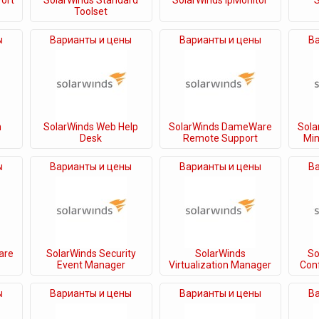
Port
SolarWinds Standard
SolarWinds ipMonitor
S
Toolset
ы
Варианты и цены
Варианты и цены
В
h
SolarWinds Web Help
SolarWinds DameWare
Sol
Desk
Remote Support
Min
ы
Варианты и цены
Варианты и цены
В
are
SolarWinds Security
SolarWinds
So
Event Manager
Virtualization Manager
Conf
ы
Варианты и цены
Варианты и цены
В