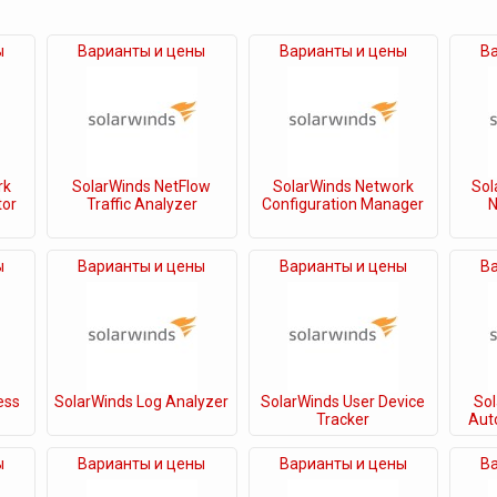
ы
Варианты и цены
Варианты и цены
В
rk
SolarWinds NetFlow
SolarWinds Network
Sol
tor
Traffic Analyzer
Configuration Manager
N
ы
Варианты и цены
Варианты и цены
В
ess
SolarWinds Log Analyzer
SolarWinds User Device
So
Tracker
Aut
ы
Варианты и цены
Варианты и цены
В