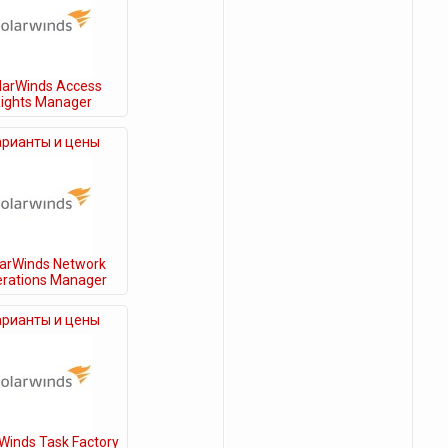
larWinds Access
ights Manager
арианты и цены
larWinds Network
rations Manager
арианты и цены
Winds Task Factory