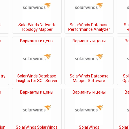
U
SolarWinds Network
SolarWinds Database
So
Topology Mapper
Performance Analyzer
R
ы
Варианты и цены
Варианты и цены
В
try
SolarWinds Database
SolarWinds Database
So
Insights for SQL Server
Mapper Software
Ope
ы
Варианты и цены
Варианты и цены
В
ion
SolarWinds SolarWinds
SolarWinds
Solar