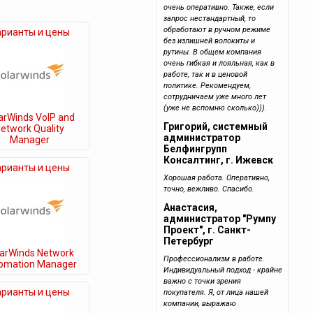
очень оперативно. Также, если
запрос нестандартный, то
обработают в ручном режиме
арианты и цены
без излишней волокиты и
рутины. В общем компания
очень гибкая и лояльная, как в
работе, так и в ценовой
политике. Рекомендуем,
сотрудничаем уже много лет
(уже не вспомню сколько))).
arWinds VoIP and
Григорий, системный
etwork Quality
администратор
Manager
Белфингрупп
Консалтинг, г. Ижевск
арианты и цены
Хорошая работа. Оперативно,
точно, вежливо. Спасибо.
Анастасия,
администратор "Румпу
Проект", г. Санкт-
Петербург
larWinds Network
Профессионализм в работе.
omation Manager
Индивидуальный подход - крайне
важно с точки зрения
арианты и цены
покупателя. Я, от лица нашей
компании, выражаю