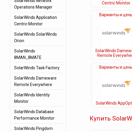
SolarWinds Network
Centric Monitor
Operations Manager
Варианты и цен
SolarWinds Application
Centric Monitor
SolarWinds SolarWinds
Orion
SolarWinds Damew
SolarWinds
Remote Everywhe
8MAN_8MATE
Варианты и цен
SolarWinds Task Factory
SolarWinds Dameware
Remote Everywhere
SolarWinds Identity
Monitor
SolarWinds AppOpt
SolarWinds Database
Купить Solar
Performance Monitor
SolarWinds Pingdom