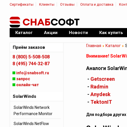
Сертификаты
Клиенты
Отзывы
Оплата и доставка
Кон
|
Официальный дилер ПО
Каталог
Акции
Новости
Как купить
Главная
Каталог
S
Приём заказов
Внимание! SolarW
8 (800) 5-508-508
8 (495) 744-32-87
Аналоги SolarWi
info@snabsoft.ru
-
Getscreen
запрос
онлайн-чат
-
Radmin
-
Anydesk
SolarWinds
-
TektonIT
SolarWinds Network
Performance Monitor
Для подбора других
SolarWinds NetFlow