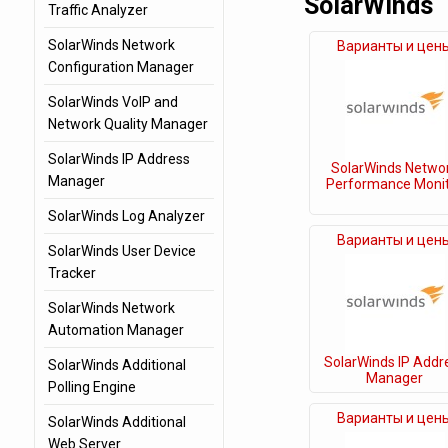
SolarWinds
Traffic Analyzer
SolarWinds Network
Варианты и цен
Configuration Manager
SolarWinds VoIP and
Network Quality Manager
SolarWinds IP Address
SolarWinds Netwo
Manager
Performance Moni
SolarWinds Log Analyzer
Варианты и цен
SolarWinds User Device
Tracker
SolarWinds Network
Automation Manager
SolarWinds IP Addr
SolarWinds Additional
Manager
Polling Engine
Варианты и цен
SolarWinds Additional
Web Server