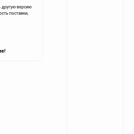
ь другую версию
ость поставки,
ие!