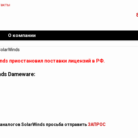
такты
О компании
olarWinds
inds приостановил поставки лицензий в РФ.
nds Dameware:
 аналогов SolarWinds просьба отправить
ЗАПРОС