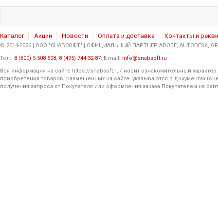
Каталог
Акции
Новости
Оплата и доставка
Контакты и рекв
© 2014-2026 | ООО "СНАБСОФТ" | ОФИЦИАЛЬНЫЙ ПАРТНЕР ADOBE, AUTODESK, GRA
Тел.:
8 (800) 5-508-508
,
8 (495) 744-32-87
; E-mail:
info@snabsoft.ru
Вся информация на сайте
https://snabsoft.ru/
носит ознакомительный характер 
приобретения товаров, размещенных на сайте, указываются в документах (сче
получения запроса от Покупателя или оформления заказа Покупателем на сайт