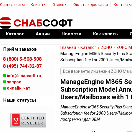
Сертификаты
Клиенты
Отзывы
Оплата и доставка
Контакты
|
Официальный дилер ПО
Каталог
Акции
Новости
Как купить
Главная
Каталог
ZOHO
ZOHO Ma
Приём заказов
ManageEngine M365 Security Plus Stan
8 (800) 5-508-508
Subscription fee for 2000 Users/Mailb
8 (495) 744-32-87
Все варианты лицензий ZOHO Manag
info@snabsoft.ru
ManageEngine M365 Secur
запрос
онлайн-чат
Subscription Model Annu
Users/Mailboxes with 1 
Наши статусы
ManageEngine M365 Security Plus Standa
Subscription fee for 2000 Users/Mailbo
программы для ЭВМ