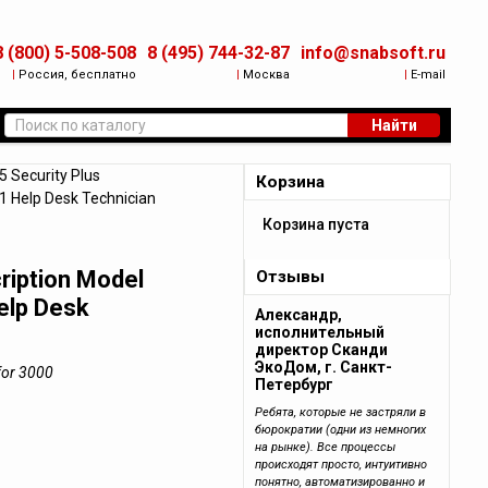
8 (800) 5-508-508
8 (495) 744-32-87
info@snabsoft.ru
|
Россия, бесплатно
|
Москва
|
E-mail
Найти
Security Plus
Корзина
 1 Help Desk Technician
Корзина пуста
ription Model
Отзывы
elp Desk
Александр,
исполнительный
директор Сканди
ЭкоДом, г. Санкт-
for 3000
Петербург
Ребята, которые не застряли в
бюрократии (одни из немногих
на рынке). Все процессы
происходят просто, интуитивно
понятно, автоматизированно и