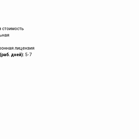
в стоимость
ьная
д
ронная лицензия
раб. дней):
5-7