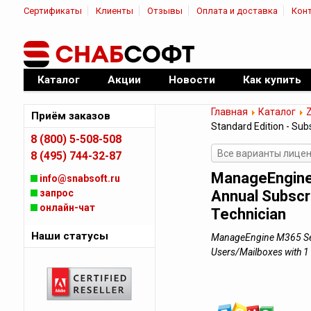
Сертификаты
Клиенты
Отзывы
Оплата и доставка
Кон
|
Официальный дилер ПО
Каталог
Акции
Новости
Как купить
Главная
Каталог
Приём заказов
Standard Edition - Sub
8 (800) 5-508-508
Все варианты лицен
8 (495) 744-32-87
ManageEngine 
info@snabsoft.ru
запрос
Annual Subscr
онлайн-чат
Technician
Наши статусы
ManageEngine M365 Secu
Users/Mailboxes with 