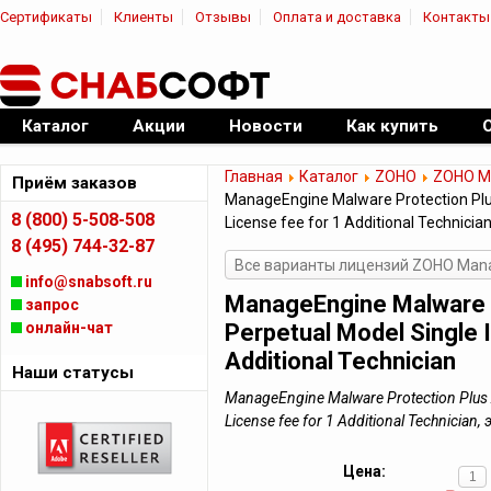
Сертификаты
Клиенты
Отзывы
Оплата и доставка
Контакты
|
Официальный дилер ПО
Каталог
Акции
Новости
Как купить
Главная
Каталог
ZOHO
ZOHO Ma
Приём заказов
ManageEngine Malware Protection Plus 
8 (800) 5-508-508
License fee for 1 Additional Technicia
8 (495) 744-32-87
Все варианты лицензий ZOHO Manag
info@snabsoft.ru
ManageEngine Malware P
запрос
онлайн-чат
Perpetual Model Single I
Additional Technician
Наши статусы
ManageEngine Malware Protection Plus A
License fee for 1 Additional Technici
Цена: