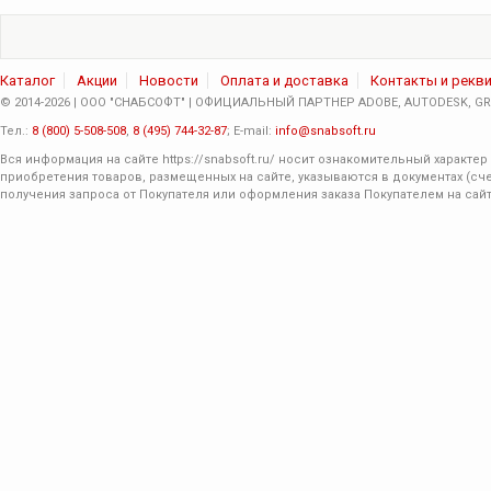
Каталог
Акции
Новости
Оплата и доставка
Контакты и рекв
© 2014-2026 | ООО "СНАБСОФТ" | ОФИЦИАЛЬНЫЙ ПАРТНЕР ADOBE, AUTODESK, GRA
Тел.:
8 (800) 5-508-508
,
8 (495) 744-32-87
; E-mail:
info@snabsoft.ru
Вся информация на сайте
https://snabsoft.ru/
носит ознакомительный характер 
приобретения товаров, размещенных на сайте, указываются в документах (сче
получения запроса от Покупателя или оформления заказа Покупателем на сайт