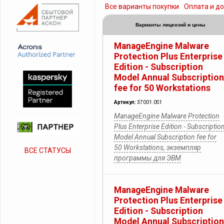
Все варианты покупки
Оплата и д
Варианты лицензий и цены
ManageEngine Malware
Protection Plus Enterprise
Edition - Subscription
Model Annual Subscription
fee for 50 Workstations
Артикул:
37001.0S1
ManageEngine Malware Protection
Plus Enterprise Edition - Subscriptio
Model Annual Subscription fee for
50 Workstations, экземпляр
ВСЕ СТАТУСЫ
программы для ЭВМ
ManageEngine Malware
Protection Plus Enterprise
Edition - Subscription
Model Annual Subscription