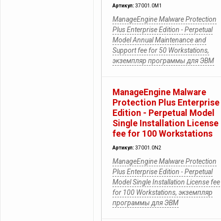
Артикул:
37001.0M1
ManageEngine Malware Protection
Plus Enterprise Edition - Perpetual
Model Annual Maintenance and
Support fee for 50 Workstations,
экземпляр программы для ЭВМ
ManageEngine Malware
Protection Plus Enterprise
Edition - Perpetual Model
Single Installation License
fee for 100 Workstations
Артикул:
37001.0N2
ManageEngine Malware Protection
Plus Enterprise Edition - Perpetual
Model Single Installation License fee
for 100 Workstations, экземпляр
программы для ЭВМ