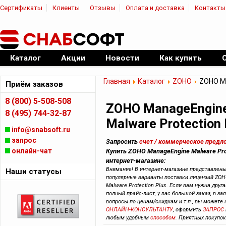
Сертификаты
Клиенты
Отзывы
Оплата и доставка
Контакты
|
Официальный дилер ПО
Каталог
Акции
Новости
Как купить
Главная
Каталог
ZOHO
ZOHO Ma
Приём заказов
8 (800) 5-508-508
ZOHO ManageEngin
8 (495) 744-32-87
Malware Protection 
info@snabsoft.ru
запрос
Запросить
счет / коммерческое предл
онлайн-чат
Купить ZOHO ManageEngine Malware Prot
интернет-магазине:
Внимание! В интернет-магазине представлен
Наши статусы
популярные варианты поставки лицензий ZOH
Malware Protection Plus. Если вам нужна друг
полный прайс-лист, у вас большой заказ, в зая
вопросы по ценам/скидкам и т.п., вы можете
ОНЛАЙН-КОНСУЛЬТАНТУ
, оформить
ЗАПРОС
любым удобным
способом
. Приятных покупок