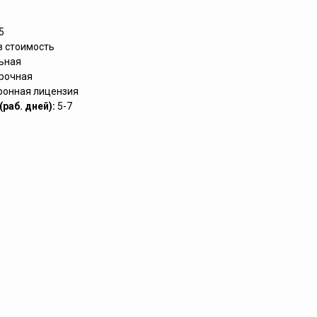
5
в стоимость
ьная
рочная
ронная лицензия
раб. дней):
5-7