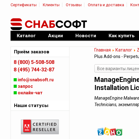
Сертификаты
Клиенты
Отзывы
Оплата и доставка
Кон
|
Официальный дилер ПО
Каталог
Акции
Новости
Как купить
Главная
Каталог
Приём заказов
Plus Add-ons - Perpetua
8 (800) 5-508-508
Все варианты лицен
8 (495) 744-32-87
ManageEngine 
info@snabsoft.ru
запрос
Installation L
онлайн-чат
ManageEngine Malware Pr
Technicians, экземпл
Наши статусы