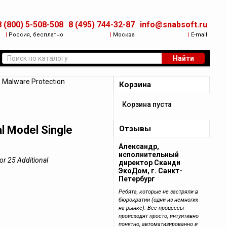
8 (800) 5-508-508
8 (495) 744-32-87
info@snabsoft.ru
|
Россия, бесплатно
|
Москва
|
E-mail
Найти
Malware Protection
Корзина
Корзина пуста
l Model Single
Отзывы
Александр,
исполнительный
or 25 Additional
директор Сканди
ЭкоДом, г. Санкт-
Петербург
Ребята, которые не застряли в
бюрократии (одни из немногих
на рынке). Все процессы
происходят просто, интуитивно
понятно, автоматизированно и