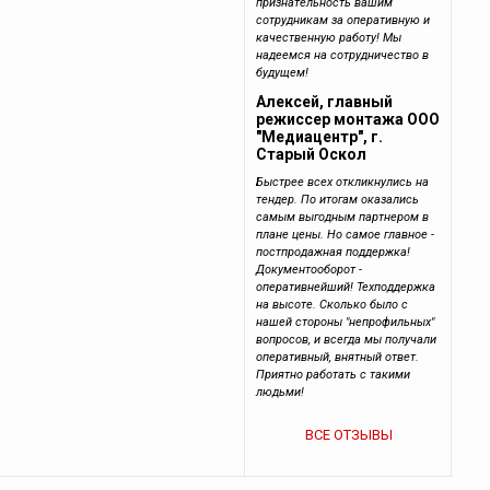
признательность вашим
сотрудникам за оперативную и
качественную работу! Мы
надеемся на сотрудничество в
будущем!
Алексей, главный
режиссер монтажа ООО
"Медиацентр", г.
Старый Оскол
Быстрее всех откликнулись на
тендер. По итогам оказались
самым выгодным партнером в
плане цены. Но самое главное -
постпродажная поддержка!
Документооборот -
оперативнейший! Техподдержка
на высоте. Сколько было с
нашей стороны "непрофильных"
вопросов, и всегда мы получали
оперативный, внятный ответ.
Приятно работать с такими
людьми!
ВСЕ ОТЗЫВЫ