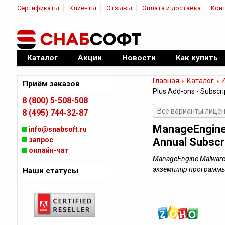
Сертификаты
Клиенты
Отзывы
Оплата и доставка
Кон
|
Официальный дилер ПО
Каталог
Акции
Новости
Как купить
Главная
Каталог
Приём заказов
Plus Add-ons - Subscri
8 (800) 5-508-508
Все варианты лицен
8 (495) 744-32-87
ManageEngine 
info@snabsoft.ru
запрос
Annual Subscri
онлайн-чат
ManageEngine Malware Pr
экземпляр программ
Наши статусы