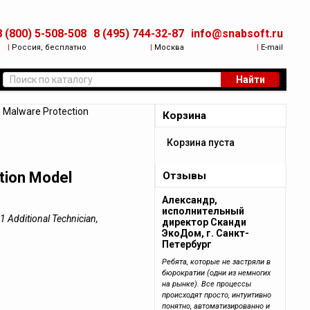
8 (800) 5-508-508
8 (495) 744-32-87
info@snabsoft.ru
|
Россия, бесплатно
|
Москва
|
E-mail
Найти
Malware Protection
Корзина
Корзина пуста
tion Model
Отзывы
Александр,
исполнительный
 Additional Technician,
директор Сканди
ЭкоДом, г. Санкт-
Петербург
Ребята, которые не застряли в
бюрократии (одни из немногих
на рынке). Все процессы
происходят просто, интуитивно
понятно, автоматизированно и