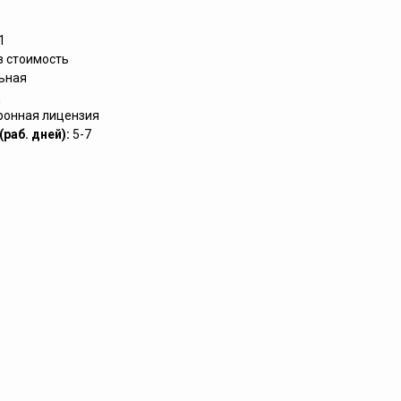
1
в стоимость
ьная
д
ронная лицензия
раб. дней):
5-7