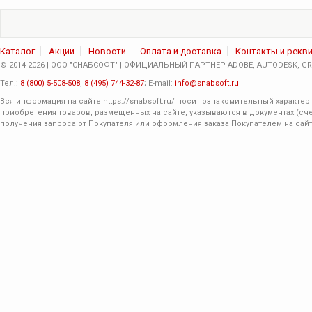
Каталог
Акции
Новости
Оплата и доставка
Контакты и рекв
© 2014-2026 | ООО "СНАБСОФТ" | ОФИЦИАЛЬНЫЙ ПАРТНЕР ADOBE, AUTODESK, GRA
Тел.:
8 (800) 5-508-508
,
8 (495) 744-32-87
; E-mail:
info@snabsoft.ru
Вся информация на сайте
https://snabsoft.ru/
носит ознакомительный характер 
приобретения товаров, размещенных на сайте, указываются в документах (сче
получения запроса от Покупателя или оформления заказа Покупателем на сайт