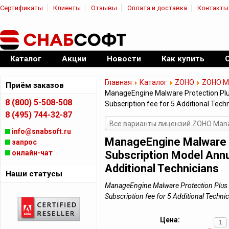
Сертификаты
Клиенты
Отзывы
Оплата и доставка
Контакты
|
Официальный дилер ПО
Каталог
Акции
Новости
Как купить
Главная
Каталог
ZOHO
ZOHO Ma
Приём заказов
ManageEngine Malware Protection Plu
8 (800) 5-508-508
Subscription fee for 5 Additional Tech
8 (495) 744-32-87
Все варианты лицензий ZOHO Manag
info@snabsoft.ru
ManageEngine Malware P
запрос
онлайн-чат
Subscription Model Annu
Additional Technicians
Наши статусы
ManageEngine Malware Protection Plus 
Subscription fee for 5 Additional Tec
Цена: