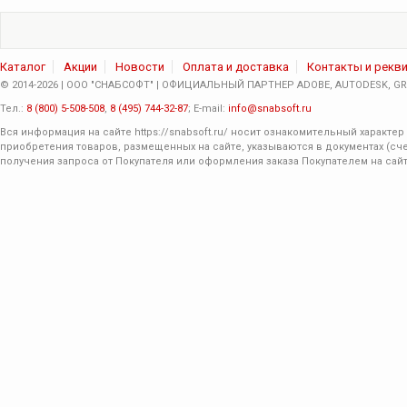
Каталог
Акции
Новости
Оплата и доставка
Контакты и рекв
© 2014-2026 | ООО "СНАБСОФТ" | ОФИЦИАЛЬНЫЙ ПАРТНЕР ADOBE, AUTODESK, GRA
Тел.:
8 (800) 5-508-508
,
8 (495) 744-32-87
; E-mail:
info@snabsoft.ru
Вся информация на сайте
https://snabsoft.ru/
носит ознакомительный характер 
приобретения товаров, размещенных на сайте, указываются в документах (сче
получения запроса от Покупателя или оформления заказа Покупателем на сайт