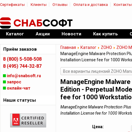
Сертификаты
Клиенты
Отзывы
Оплата и доставка
Контакты
|
Официальный дилер ПО
Каталог
Акции
Новости
Как купить
Главная
Каталог
ZOHO
ZOHO Ma
Приём заказов
ManageEngine Malware Protection Plus 
8 (800) 5-508-508
Installation License fee for 1000 Work
8 (495) 744-32-87
Все варианты лицензий ZOHO Manag
info@snabsoft.ru
ManageEngine Malware P
запрос
онлайн-чат
Edition - Perpetual Mode
fee for 1000 Workstati
Наши статусы
ManageEngine Malware Protection Plus En
Installation License fee for 1000 Wor
Цена: