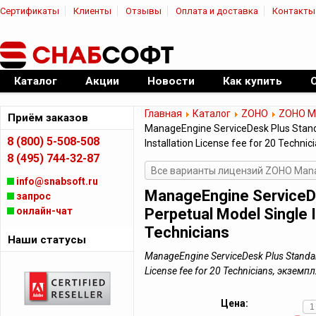
Сертификаты
Клиенты
Отзывы
Оплата и доставка
Контакты
|
Официальный дилер ПО
Каталог
Акции
Новости
Как купить
Главная
Каталог
ZOHO
ZOHO Ma
Приём заказов
ManageEngine ServiceDesk Plus Standa
8 (800) 5-508-508
Installation License fee for 20 Technic
8 (495) 744-32-87
Все варианты лицензий ZOHO Manag
info@snabsoft.ru
ManageEngine ServiceDe
запрос
онлайн-чат
Perpetual Model Single I
Technicians
Наши статусы
ManageEngine ServiceDesk Plus Standard 
License fee for 20 Technicians, экзе
Цена: