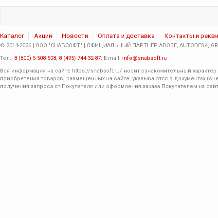
Каталог
Акции
Новости
Оплата и доставка
Контакты и рекв
© 2014-2026 | ООО "СНАБСОФТ" | ОФИЦИАЛЬНЫЙ ПАРТНЕР ADOBE, AUTODESK, GRA
Тел.:
8 (800) 5-508-508
,
8 (495) 744-32-87
; E-mail:
info@snabsoft.ru
Вся информация на сайте
https://snabsoft.ru/
носит ознакомительный характер 
приобретения товаров, размещенных на сайте, указываются в документах (сче
получения запроса от Покупателя или оформления заказа Покупателем на сайт