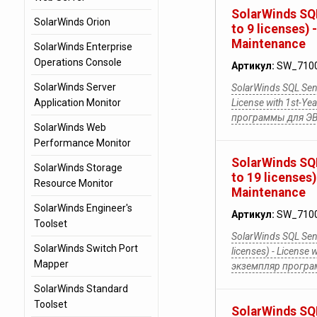
SolarWinds SQL
SolarWinds Orion
to 9 licenses) 
Maintenance
SolarWinds Enterprise
Operations Console
Артикул:
SW_710
SolarWinds Server
SolarWinds SQL Sentr
Application Monitor
License with 1st-Y
программы для Э
SolarWinds Web
Performance Monitor
SolarWinds SQL
SolarWinds Storage
to 19 licenses)
Resource Monitor
Maintenance
SolarWinds Engineer's
Артикул:
SW_710
Toolset
SolarWinds SQL Sent
SolarWinds Switch Port
licenses) - License 
Mapper
экземпляр прогр
SolarWinds Standard
Toolset
SolarWinds SQL