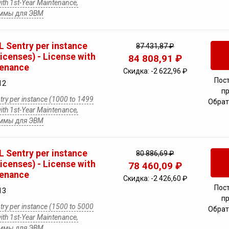
with 1st-Year Maintenance,
аммы для ЭВМ
 Sentry per instance
87 431,87 ₽
licenses) - License with
84 808,91 ₽
tenance
Скидка:
-2 622,96 ₽
Пос
12
п
ry per instance (1000 to 1499
Обрат
with 1st-Year Maintenance,
аммы для ЭВМ
 Sentry per instance
80 886,69 ₽
licenses) - License with
78 460,09 ₽
tenance
Скидка:
-2 426,60 ₽
Пос
13
п
ry per instance (1500 to 5000
Обрат
with 1st-Year Maintenance,
аммы для ЭВМ