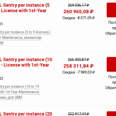
 Sentry per instance (5
269 036,17 ₽
- License with 1st-Year
260 965,08 ₽
Скидка:
-8 071,09 ₽
Пос
01
п
y per instance (5 to 9 licenses) -
Обрат
ear Maintenance, экземпляр
ВМ
 Sentry per instance (10
266 300,87 ₽
 - License with 1st-Year
258 311,84 ₽
Скидка:
-7 989,03 ₽
Пос
02
п
ry per instance (10 to 19
Обрат
with 1st-Year Maintenance,
аммы для ЭВМ
 Sentry per instance (20
252 917,44 ₽