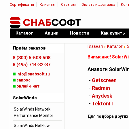
Сертификаты
Клиенты
Отзывы
Оплата и доставка
Кон
|
Официальный дилер ПО
Каталог
Акции
Новости
Как купить
Главная
Каталог
Приём заказов
Внимание! SolarW
8 (800) 5-508-508
8 (495) 744-32-87
Аналоги SolarWi
info@snabsoft.ru
-
Getscreen
запрос
онлайн-чат
-
Radmin
-
Anydesk
SolarWinds
-
TektonIT
SolarWinds Network
Performance Monitor
Для подбора других
SolarWinds NetFlow