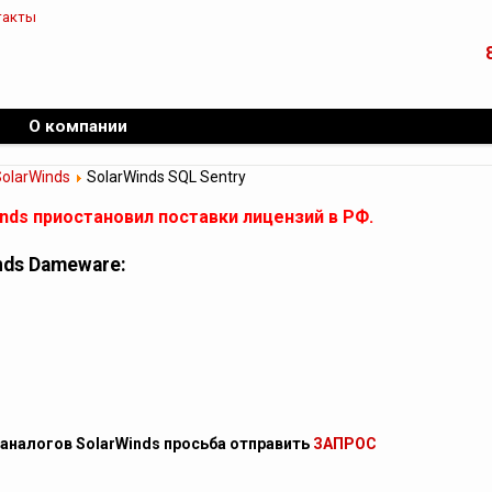
такты
О компании
SolarWinds
SolarWinds SQL Sentry
inds приостановил поставки лицензий в РФ.
nds Dameware:
 аналогов SolarWinds просьба отправить
ЗАПРОС