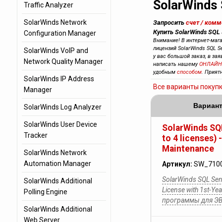
SolarWinds 
Traffic Analyzer
SolarWinds Network
Запросить
счет / ком
Купить SolarWinds SQL 
Configuration Manager
Внимание! В интернет-маг
лицензий SolarWinds SQL Se
SolarWinds VoIP and
у вас большой заказ, в за
Network Quality Manager
написать нашему
ОНЛАЙН
удобным
способом
. Прият
SolarWinds IP Address
Все варианты покуп
Manager
Вариант
SolarWinds Log Analyzer
SolarWinds User Device
SolarWinds SQL
Tracker
to 4 licenses) 
Maintenance
SolarWinds Network
Automation Manager
Артикул:
SW_710
SolarWinds SQL Sentr
SolarWinds Additional
License with 1st-Y
Polling Engine
программы для Э
SolarWinds Additional
Web Server