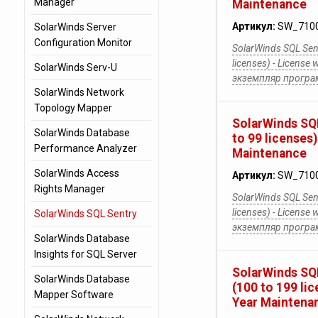
Manager
Maintenance
Артикул:
SW_710
SolarWinds Server
Configuration Monitor
SolarWinds SQL Sent
licenses) - License 
SolarWinds Serv-U
экземпляр прогр
SolarWinds Network
Topology Mapper
SolarWinds SQL
SolarWinds Database
to 99 licenses)
Performance Analyzer
Maintenance
SolarWinds Access
Артикул:
SW_710
Rights Manager
SolarWinds SQL Sent
licenses) - License 
SolarWinds SQL Sentry
экземпляр прогр
SolarWinds Database
Insights for SQL Server
SolarWinds SQL
SolarWinds Database
(100 to 199 lic
Mapper Software
Year Maintena