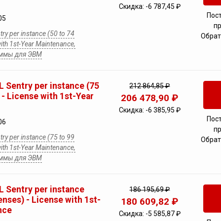
Скидка:
-6 787,45 ₽
Пос
05
п
ry per instance (50 to 74
Обрат
with 1st-Year Maintenance,
аммы для ЭВМ
 Sentry per instance (75
212 864,85 ₽
 - License with 1st-Year
206 478,90 ₽
Скидка:
-6 385,95 ₽
Пос
06
п
ry per instance (75 to 99
Обрат
with 1st-Year Maintenance,
аммы для ЭВМ
 Sentry per instance
186 195,69 ₽
enses) - License with 1st-
180 609,82 ₽
nce
Скидка:
-5 585,87 ₽