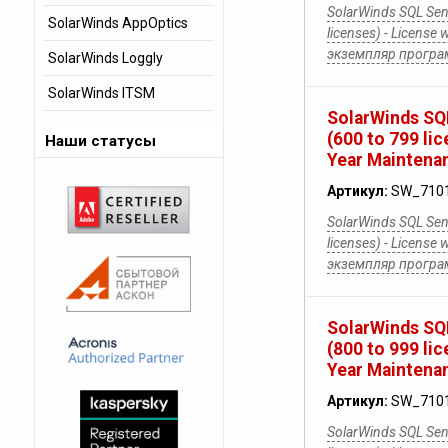
SolarWinds SQL Sent
SolarWinds AppOptics
licenses) - License 
экземпляр прогр
SolarWinds Loggly
SolarWinds ITSM
SolarWinds SQL
(600 to 799 lic
Наши статусы
Year Maintena
Артикул:
SW_710
SolarWinds SQL Sent
licenses) - License 
экземпляр прогр
SolarWinds SQL
(800 to 999 lic
Year Maintena
Артикул:
SW_710
SolarWinds SQL Sent