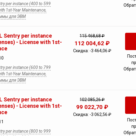
ry per instance (400 to 599
Обрат
with 1st-Year Maintenance,
аммы для ЭВМ
 Sentry per instance
115 468,68 ₽
enses) - License with 1st-
112 004,62 ₽
nce
Скидка:
-3 464,06 ₽
Пос
10
п
ry per instance (600 to 799
Обрат
with 1st-Year Maintenance,
аммы для ЭВМ
 Sentry per instance
102 085,26 ₽
enses) - License with 1st-
99 022,70 ₽
nce
Скидка:
-3 062,56 ₽
Пос
11
п
ry per instance (800 to 999
Обрат