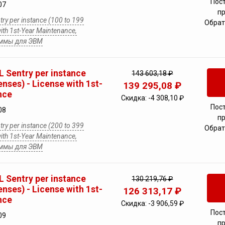
Пос
07
п
ry per instance (100 to 199
Обрат
with 1st-Year Maintenance,
аммы для ЭВМ
 Sentry per instance
143 603,18 ₽
enses) - License with 1st-
139 295,08 ₽
nce
Скидка:
-4 308,10 ₽
Пос
08
п
ry per instance (200 to 399
Обрат
with 1st-Year Maintenance,
аммы для ЭВМ
 Sentry per instance
130 219,76 ₽
enses) - License with 1st-
126 313,17 ₽
nce
Скидка:
-3 906,59 ₽
Пос
09
п