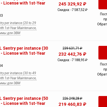
 - License with 1st-Year
245 329,92 ₽
Скидка:
-7 587,52 ₽
Пос
03
п
ry per instance (20 to 29
Обрат
with 1st-Year Maintenance,
аммы для ЭВМ
 Sentry per instance (30
239 631,71 ₽
 - License with 1st-Year
232 442,76 ₽
Скидка:
-7 188,95 ₽
Пос
04
п
ry per instance (30 to 49
Обрат
with 1st-Year Maintenance,
аммы для ЭВМ
 Sentry per instance (50
226 248,28 ₽
 - License with 1st-Year
219 460,83 ₽