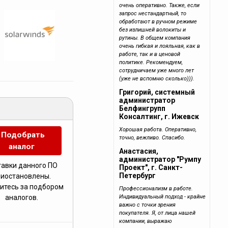
очень оперативно. Также, если
запрос нестандартный, то
обработают в ручном режиме
без излишней волокиты и
рутины. В общем компания
очень гибкая и лояльная, как в
работе, так и в ценовой
политике. Рекомендуем,
сотрудничаем уже много лет
(уже не вспомню сколько))).
Григорий, системный
администратор
Белфингрупп
Консалтинг, г. Ижевск
Хорошая работа. Оперативно,
Подобрать
точно, вежливо. Спасибо.
аналог
Анастасия,
администратор "Румпу
тавки данного ПО
Проект", г. Санкт-
Петербург
риостановлены.
итесь за подбором
Профессионализм в работе.
Индивидуальный подход - крайне
аналогов.
важно с точки зрения
покупателя. Я, от лица нашей
компании, выражаю