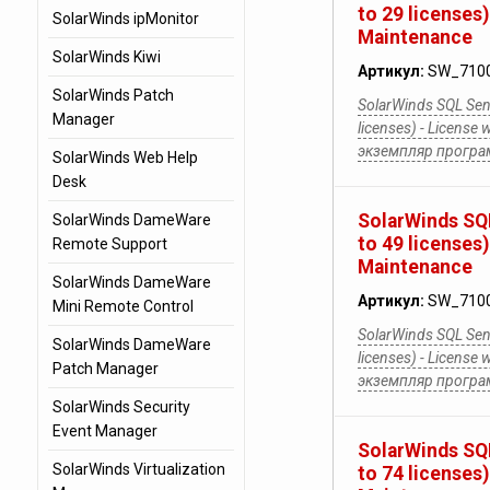
to 29 licenses)
SolarWinds ipMonitor
Maintenance
SolarWinds Kiwi
Артикул:
SW_710
SolarWinds Patch
SolarWinds SQL Sent
Manager
licenses) - License 
экземпляр прогр
SolarWinds Web Help
Desk
SolarWinds SQL
SolarWinds DameWare
to 49 licenses)
Remote Support
Maintenance
SolarWinds DameWare
Артикул:
SW_710
Mini Remote Control
SolarWinds SQL Sent
SolarWinds DameWare
licenses) - License 
Patch Manager
экземпляр прогр
SolarWinds Security
Event Manager
SolarWinds SQL
SolarWinds Virtualization
to 74 licenses)