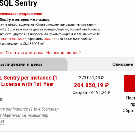
SQL Sentry
мерческое предложение
Sentry в интернет-магазине:
азине представлены наиболее популярные варианты поставки
ntry. Если вам нужна другая позиция/версия, полный прайс-лист,
явке есть другое ПО, вопросы по ценам/скидкам и т.п., вы можете
-КОНСУЛЬТАНТУ
, оформить
ЗАПРОС
или связаться любым
ных покупок на SNABSOFT.ru!
ки
Оплата и доставка
Нашли дешевле?
ы лицензий и цены
Описание
 Sentry per instance (1
273 041,43 ₽
- License with 1st-Year
264 850,19 ₽
Скидка:
-8 191,24 ₽
Пос
00
п
y per instance (1 to 4 licenses) -
Обрат
ear Maintenance, экземпляр
ВМ