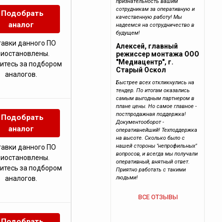
признательность вашим
сотрудникам за оперативную и
Подобрать
качественную работу! Мы
аналог
надеемся на сотрудничество в
будущем!
тавки данного ПО
Алексей, главный
риостановлены.
режиссер монтажа ООО
"Медиацентр", г.
итесь за подбором
Старый Оскол
аналогов.
Быстрее всех откликнулись на
тендер. По итогам оказались
самым выгодным партнером в
плане цены. Но самое главное -
постпродажная поддержка!
Подобрать
Документооборот -
аналог
оперативнейший! Техподдержка
на высоте. Сколько было с
нашей стороны "непрофильных"
тавки данного ПО
вопросов, и всегда мы получали
риостановлены.
оперативный, внятный ответ.
итесь за подбором
Приятно работать с такими
людьми!
аналогов.
ВСЕ ОТЗЫВЫ
Подобрать