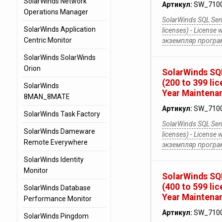
SolarWinds Network
Артикул:
SW_710
Operations Manager
SolarWinds SQL Sent
SolarWinds Application
licenses) - License 
Centric Monitor
экземпляр прогр
SolarWinds SolarWinds
Orion
SolarWinds SQL
(200 to 399 lic
SolarWinds
Year Maintena
8MAN_8MATE
Артикул:
SW_710
SolarWinds Task Factory
SolarWinds SQL Sent
SolarWinds Dameware
licenses) - License 
Remote Everywhere
экземпляр прогр
SolarWinds Identity
Monitor
SolarWinds SQL
(400 to 599 lic
SolarWinds Database
Year Maintena
Performance Monitor
Артикул:
SW_710
SolarWinds Pingdom