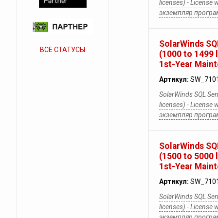
licenses) - License 
экземпляр прогр
SolarWinds SQL
ВСЕ СТАТУСЫ
(1000 to 1499 
1st-Year Main
Артикул:
SW_710
SolarWinds SQL Sent
licenses) - License 
экземпляр прогр
SolarWinds SQL
(1500 to 5000 
1st-Year Main
Артикул:
SW_710
SolarWinds SQL Sent
licenses) - License 
экземпляр прогр