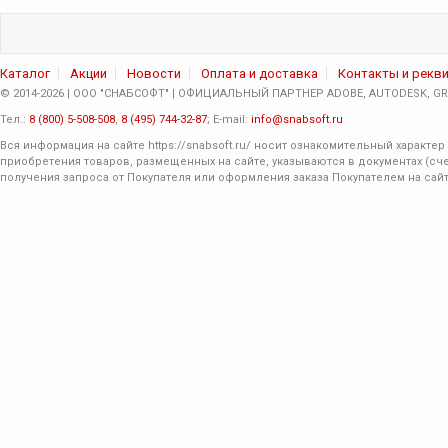
Каталог
Акции
Новости
Оплата и доставка
Контакты и рекв
© 2014-2026 | ООО "СНАБСОФТ" | ОФИЦИАЛЬНЫЙ ПАРТНЕР ADOBE, AUTODESK, GRA
Тел.:
8 (800) 5-508-508
,
8 (495) 744-32-87
; E-mail:
info@snabsoft.ru
Вся информация на сайте
https://snabsoft.ru/
носит ознакомительный характер 
приобретения товаров, размещенных на сайте, указываются в документах (сче
получения запроса от Покупателя или оформления заказа Покупателем на сайт