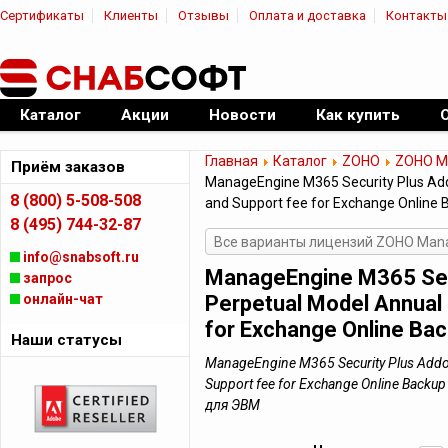
Сертификаты
Клиенты
Отзывы
Оплата и доставка
Контакты
|
Официальный дилер ПО
Каталог
Акции
Новости
Как купить
Главная
Каталог
ZOHO
ZOHO Ma
Приём заказов
ManageEngine M365 Security Plus Add
8 (800) 5-508-508
and Support fee for Exchange Online
8 (495) 744-32-87
Все варианты лицензий ZOHO Manag
info@snabsoft.ru
ManageEngine M365 Secu
запрос
онлайн-чат
Perpetual Model Annual
for Exchange Online Ba
Наши статусы
ManageEngine M365 Security Plus Addo
Support fee for Exchange Online Back
для ЭВМ