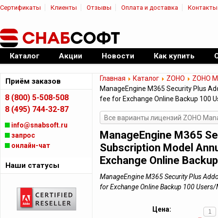
Сертификаты
Клиенты
Отзывы
Оплата и доставка
Контакты
|
Официальный дилер ПО
Каталог
Акции
Новости
Как купить
Главная
Каталог
ZOHO
ZOHO Ma
Приём заказов
ManageEngine M365 Security Plus Addo
8 (800) 5-508-508
fee for Exchange Online Backup 100 
8 (495) 744-32-87
Все варианты лицензий ZOHO Manag
info@snabsoft.ru
ManageEngine M365 Secu
запрос
онлайн-чат
Subscription Model Annu
Exchange Online Backup
Наши статусы
ManageEngine M365 Security Plus Addon
for Exchange Online Backup 100 User
Цена: