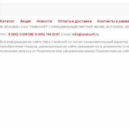
Каталог
Акции
Новости
Оплата и доставка
Контакты и рекв
© 2014-2026 | ООО "СНАБСОФТ" | ОФИЦИАЛЬНЫЙ ПАРТНЕР ADOBE, AUTODESK, GRA
Тел.:
8 (800) 5-508-508
,
8 (495) 744-32-87
; E-mail:
info@snabsoft.ru
Вся информация на сайте
https://snabsoft.ru/
носит ознакомительный характер 
приобретения товаров, размещенных на сайте, указываются в документах (сче
получения запроса от Покупателя или оформления заказа Покупателем на сайт