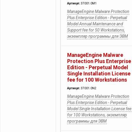
Артикул:
37001.0M1
ManageEngine Malware Protection
Plus Enterprise Edition - Perpetual
Model Annual Maintenance and
Support fee for 50 Workstations,
экземпляр программы для ЭВМ
ManageEngine Malware
Protection Plus Enterprise
Edition - Perpetual Model
Single Installation License
fee for 100 Workstations
Артикул:
37001.0N2
ManageEngine Malware Protection
Plus Enterprise Edition - Perpetual
Model Single Installation License fee
for 100 Workstations, экземпляр
программы для ЭВМ