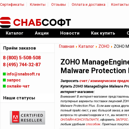
Сертификаты
Клиенты
Отзывы
Оплата и доставка
Контакты
|
Официальный дилер ПО
Каталог
Акции
Новости
Как купить
Главная
Каталог
ZOHO
ZOHO Ma
Приём заказов
8 (800) 5-508-508
ZOHO ManageEngin
8 (495) 744-32-87
Malware Protection 
info@snabsoft.ru
запрос
Запросить
счет / коммерческое предл
онлайн-чат
Купить ZOHO ManageEngine Malware Prot
интернет-магазине:
Внимание! В интернет-магазине представлен
Наши статусы
популярные варианты поставки лицензий ZOH
Malware Protection Plus. Если вам нужна друг
полный прайс-лист, у вас большой заказ, в зая
вопросы по ценам/скидкам и т.п., вы можете
ОНЛАЙН-КОНСУЛЬТАНТУ
, оформить
ЗАПРОС
любым удобным
способом
. Приятных покупок