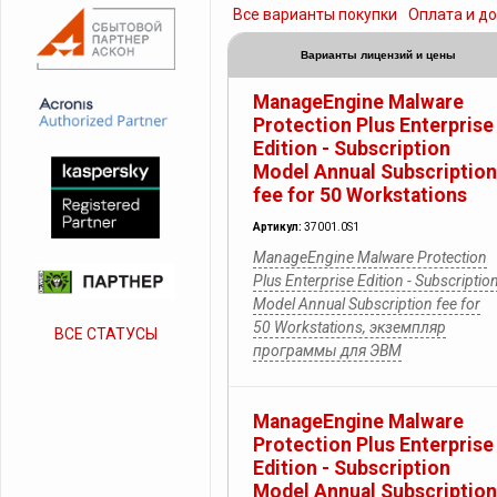
Все варианты покупки
Оплата и д
Варианты лицензий и цены
ManageEngine Malware
Protection Plus Enterprise
Edition - Subscription
Model Annual Subscription
fee for 50 Workstations
Артикул:
37001.0S1
ManageEngine Malware Protection
Plus Enterprise Edition - Subscriptio
Model Annual Subscription fee for
50 Workstations, экземпляр
ВСЕ СТАТУСЫ
программы для ЭВМ
ManageEngine Malware
Protection Plus Enterprise
Edition - Subscription
Model Annual Subscription