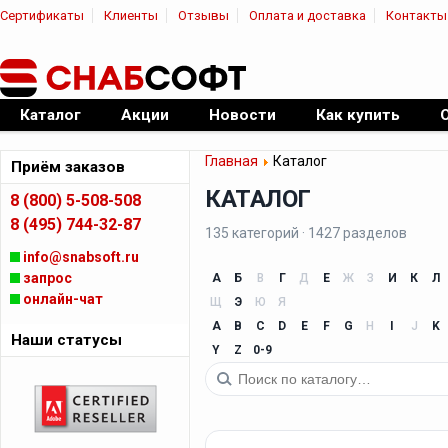
Сертификаты
Клиенты
Отзывы
Оплата и доставка
Контакты
|
Официальный дилер ПО
Каталог
Акции
Новости
Как купить
Главная
Каталог
Приём заказов
КАТАЛОГ
8 (800) 5-508-508
8 (495) 744-32-87
135 категорий · 1427 разделов
info@snabsoft.ru
запрос
А
Б
В
Г
Д
Е
Ж
З
И
К
Л
онлайн-чат
Щ
Э
Ю
Я
A
B
C
D
E
F
G
H
I
J
K
Наши статусы
Y
Z
0-9