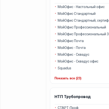
МойОфис - Настольный офис
МойОфис Стандартный
МойОфис Стандартный, серти
МойОфис Профессиональный
МойОфис Профессиональный 3
МойОфис Почта
МойОфис - Почта
МойОфис - Сквадус
МойОфис - Сквадус офис
Squadus
Показать все (23)
НТП Трубопровод
СТАРТ-Проф