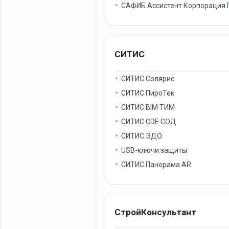
САФИБ Ассистент Корпорация
СИТИС
СИТИС Солярис
СИТИС ПироТек
СИТИС BIM ТИМ
СИТИС CDE СОД
СИТИС ЭДО
USB-ключи защиты
СИТИС Панорама AR
СтройКонсультант